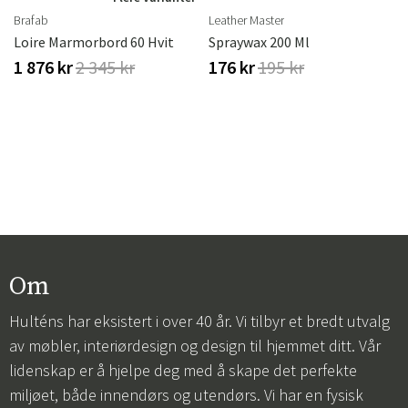
Brafab
Leather Master
Loire Marmorbord 60 Hvit
Spraywax 200 Ml
1 876 kr
2 345 kr
176 kr
195 kr
Om
Hulténs har eksistert i over 40 år. Vi tilbyr et bredt utvalg
av møbler, interiørdesign og design til hjemmet ditt. Vår
lidenskap er å hjelpe deg med å skape det perfekte
miljøet, både innendørs og utendørs. Vi har en fysisk