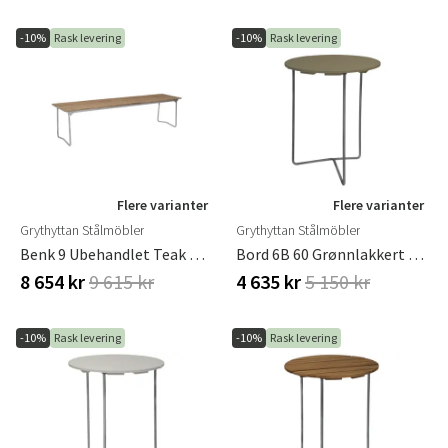
-10%
Rask levering
-10%
Rask levering
Flere varianter
Flere varianter
Grythyttan Stålmöbler
Grythyttan Stålmöbler
Benk 9 Ubehandlet Teak Grythyttan Stålmöbler
Bord 6B 60 Grønnlakkert Eik / Varmgalvanisert Stativ
8 654 kr
9 615 kr
4 635 kr
5 150 kr
-10%
Rask levering
-10%
Rask levering
Sverige
Danmark
Norge
Suomi