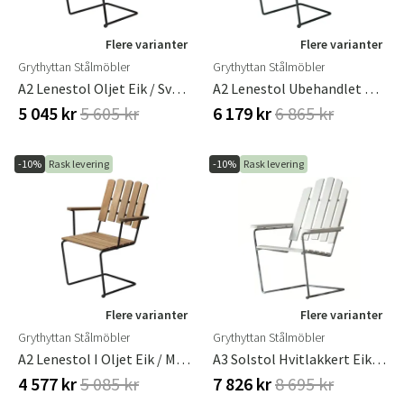
Flere varianter
Flere varianter
Grythyttan Stålmöbler
Grythyttan Stålmöbler
A2 Lenestol Oljet Eik / Svart Ramme
A2 Lenestol Ubehandlet Teak/sort Understell
5 045 kr
5 605 kr
6 179 kr
6 865 kr
-10%
Rask levering
-10%
Rask levering
Flere varianter
Flere varianter
Grythyttan Stålmöbler
Grythyttan Stålmöbler
A2 Lenestol I Oljet Eik / Mørkegrønt Stativ Grythyttan Stålmöbler
A3 Solstol Hvitlakkert Eik/varmforsinket Stativ Grythyttan Stålmöbler
4 577 kr
5 085 kr
7 826 kr
8 695 kr