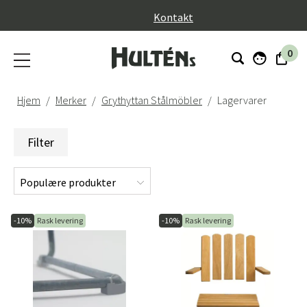
}
Kontakt
0
Hjem
Merker
Grythyttan Stålmöbler
Lagervarer
Filter
-10%
Rask levering
-10%
Rask levering