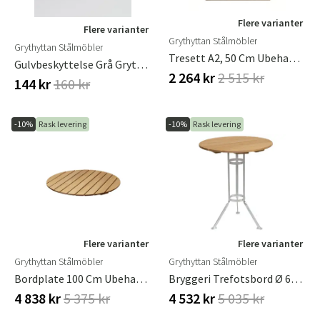
Flere varianter
Flere varianter
Grythyttan Stålmöbler
Grythyttan Stålmöbler
Tresett A2, 50 Cm Ubehandlet Eik, Inkludert Skrue
Gulvbeskyttelse Grå Grythyttan Stålmöbler
2 264 kr
2 515 kr
144 kr
160 kr
-10%
Rask levering
-10%
Rask levering
Flere varianter
Flere varianter
Grythyttan Stålmöbler
Grythyttan Stålmöbler
Bordplate 100 Cm Ubehandlet Eik
Bryggeri Trefotsbord Ø 60 Cm Oljet Eik Grythyttan Stålmöbler
4 838 kr
5 375 kr
4 532 kr
5 035 kr