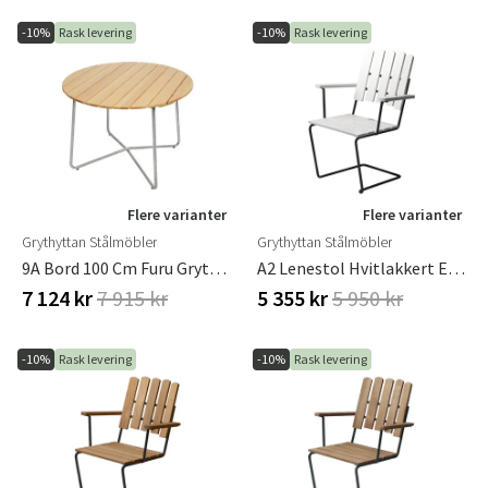
-10%
Rask levering
-10%
Rask levering
Flere varianter
Flere varianter
Grythyttan Stålmöbler
Grythyttan Stålmöbler
9A Bord 100 Cm Furu Grythyttan Stålmöbler
A2 Lenestol Hvitlakkert Eik / Svart Ramme
7 124 kr
7 915 kr
5 355 kr
5 950 kr
-10%
Rask levering
-10%
Rask levering