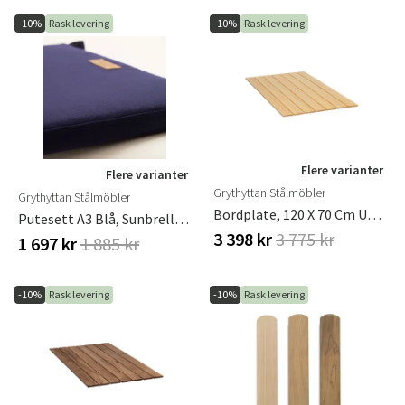
-10%
Rask levering
-10%
Rask levering
Flere varianter
Flere varianter
Grythyttan Stålmöbler
Grythyttan Stålmöbler
Bordplate, 120 X 70 Cm Ubehandlet Furu
Putesett A3 Blå, Sunbrella Grythyttan Stålmöbler
3 398 kr
3 775 kr
1 697 kr
1 885 kr
-10%
Rask levering
-10%
Rask levering