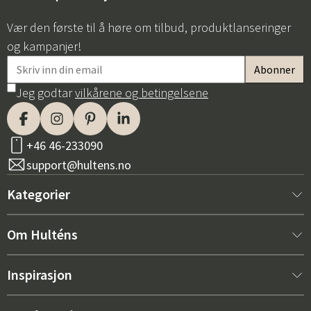
Vær den første til å høre om tilbud, produktlanseringer
og kampanjer!
Jeg godtar
vilkårene og betingelsene
+46 46-233090
support@hultens.no
Kategorier
Nytt hos oss
Om Hulténs
Møbler
Om Hulténs
Inspirasjon
Innredning
Hulténs butikk
Bestselger