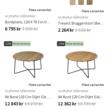
Flere varianter
Flere varianter
Grythyttan Stålmöbler
Grythyttan Stålmöbler
Bordplate, 120 X 70 Cm Ubehandlet Teak
Tresett Bryggeristol Ubehandlet Teak, Inkl. Skru
6 795 kr
7 550 kr
2 264 kr
2 515 kr
-10%
Rask levering
-10%
Rask levering
Flere varianter
Flere varianter
Grythyttan Stålmöbler
Grythyttan Stålmöbler
9A Bord 120 Cm Oljet Eik / Grønt Grythyttan Stålmöbler
9A Bord 120 Cm Oljet Eik/sort Understell
12 843 kr
14 270 kr
12 362 kr
13 735 kr