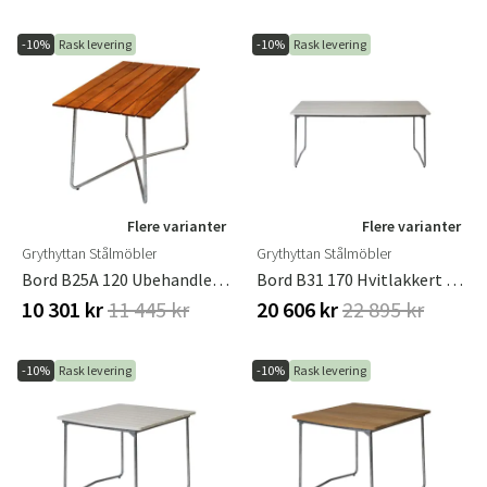
-10%
Rask levering
-10%
Rask levering
Flere varianter
Flere varianter
Grythyttan Stålmöbler
Grythyttan Stålmöbler
Bord B25A 120 Ubehandlet Teak / Varmforsinket Stativ Grythyttan Stålmöbler
Bord B31 170 Hvitlakkert Eik / Varmforsinket Stativ Grythyttan Stålmöbler
10 301 kr
11 445 kr
20 606 kr
22 895 kr
-10%
Rask levering
-10%
Rask levering