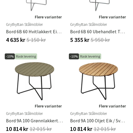
Flere varianter
Flere varianter
Grythyttan Stålmöbler
Grythyttan Stålmöbler
Bord 6B 60 Hvitlakkert Eik / Varmgalvanisert Understell
Bord 6B 60 Ubehandlet Teak / Varmgalvanisert Ramme
4 635 kr
5 150 kr
5 355 kr
5 950 kr
-10%
Rask levering
-10%
Rask levering
Flere varianter
Flere varianter
Grythyttan Stålmöbler
Grythyttan Stålmöbler
Bord 9A 100 Grønnlakkert Eik / Svart Stativ
Bord 9A 100 Oljet Eik / Svart Stativ
10 814 kr
12 015 kr
10 814 kr
12 015 kr