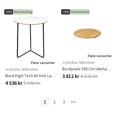
-10%
Rask levering
-10%
Rask levering
Flere varianter
Grythyttan Stålmöbler
Flere varianter
Bordplate 100 Cm Ubehandlet Furu
Grythyttan Stålmöbler
3 812 kr
4 235 kr
Bord High Tech 60 Hvit Laminat / Svart Stativ Ø 60 Cm Grythyttan Stålmöbler
4 536 kr
5 040 kr
1
2
3
>>