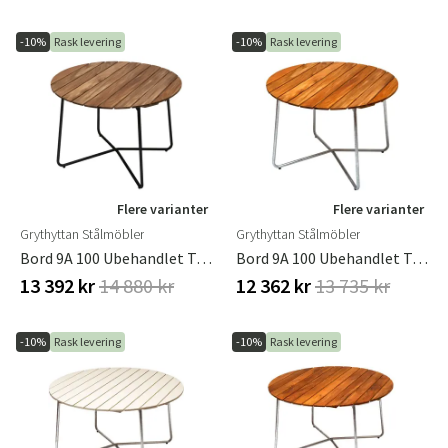
-10%
Rask levering
-10%
Rask levering
Flere varianter
Flere varianter
Grythyttan Stålmöbler
Grythyttan Stålmöbler
Bord 9A 100 Ubehandlet Teak / Svart Stativ
Bord 9A 100 Ubehandlet Teak/varmforsinket Stativ Grythyttan Stålmöbler
13 392 kr
14 880 kr
12 362 kr
13 735 kr
-10%
Rask levering
-10%
Rask levering