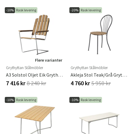
-10%
Rask levering
-20%
Rask levering
Flere varianter
Grythyttan Stålmöbler
Grythyttan Stålmöbler
A3 Solstol Oljet Eik Grythyttan Stålmöbler
Akleja Stol Teak/grå Grythyttan
7 416 kr
8 240 kr
4 760 kr
5 950 kr
-10%
Rask levering
-10%
Rask levering