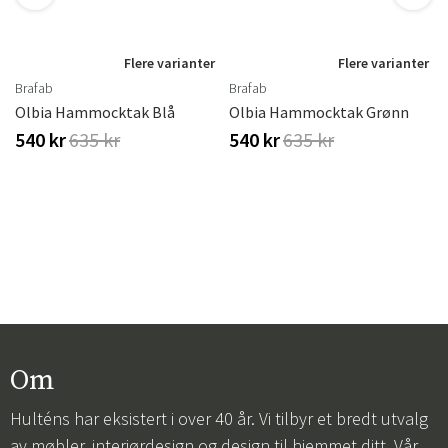
r
Flere varianter
Flere varianter
Brafab
Brafab
Svart Lakk
Olbia Hammocktak Blå
Olbia Hammocktak Grønn
540 kr
635 kr
540 kr
635 kr
Om
Hulténs har eksistert i over 40 år. Vi tilbyr et bredt utvalg
av møbler, interiørdesign og design til hjemmet ditt. Vår