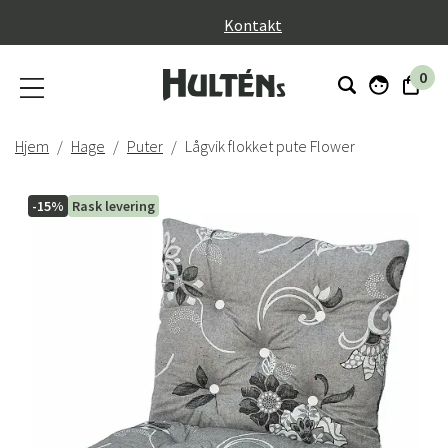
}
Kontakt
0
Hjem
Hage
Puter
Lågvik flokket pute Flower
-15%
Rask levering