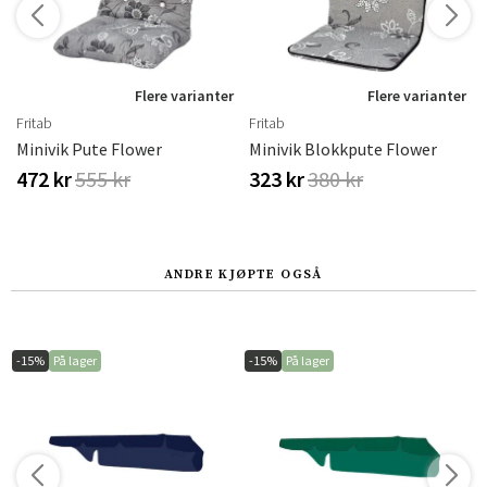
r
Flere varianter
Flere varianter
Fritab
Fritab
Minivik Pute Flower
Minivik Blokkpute Flower
472 kr
555 kr
323 kr
380 kr
ANDRE KJØPTE OGSÅ
-15%
På lager
-15%
På lager