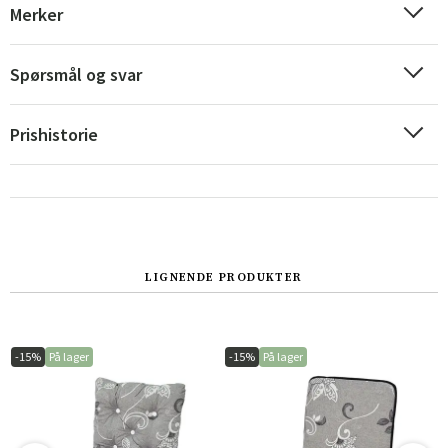
Merker
Spørsmål og svar
Prishistorie
LIGNENDE PRODUKTER
Sverige
Danmark
Norge
Suomi
-15%
På lager
-15%
På lager