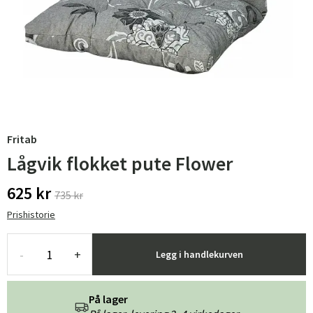
Fritab
Lågvik flokket pute Flower
625 kr
735 kr
Prishistorie
-
+
Legg i handlekurven
På lager