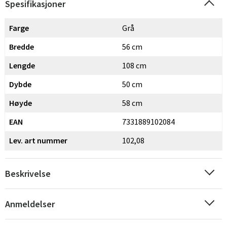
Spesifikasjoner
Farge
Grå
Bredde
56 cm
Lengde
108 cm
Dybde
50 cm
Høyde
58 cm
EAN
7331889102084
Lev. art nummer
102,08
Beskrivelse
Anmeldelser