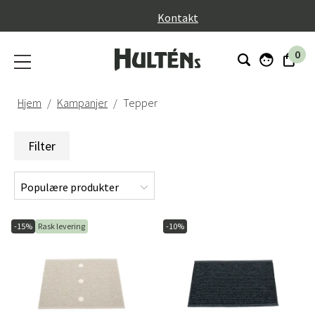
}
Kontakt
0
Hjem
Kampanjer
Tepper
Filter
-15%
Rask levering
-10%