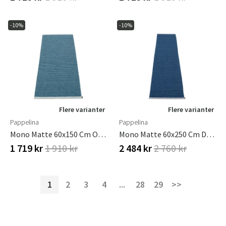
-10%
-10%
Flere varianter
Flere varianter
Pappelina
Pappelina
Mono Matte 60x150 Cm Ocean Blue / Dove Blue
Mono Matte 60x250 Cm Dark Blue / Denim
1 719 kr
1 910 kr
2 484 kr
2 760 kr
1
2
3
4
...
28
29
>>