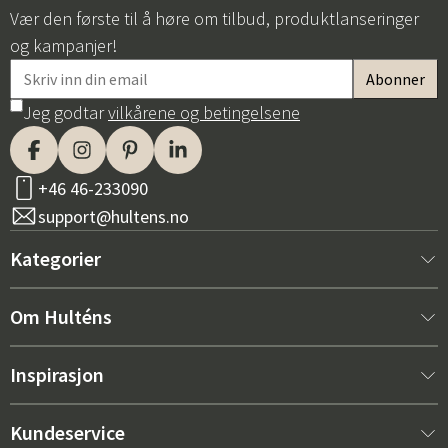
Vær den første til å høre om tilbud, produktlanseringer
og kampanjer!
Jeg godtar
vilkårene og betingelsene
+46 46-233090
support@hultens.no
Kategorier
Nytt hos oss
Om Hulténs
Møbler
Om Hulténs
Inspirasjon
Innredning
Hulténs butikk
Bestselger
Kundeservice