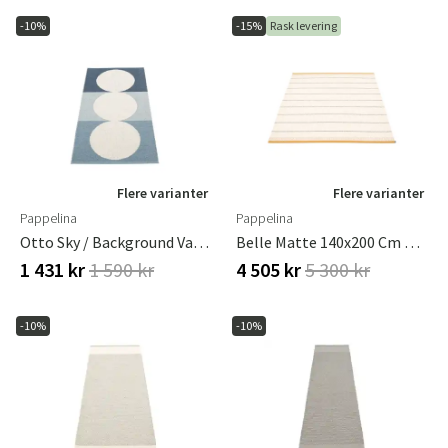
-10%
-15%
Rask levering
Flere varianter
Flere varianter
Pappelina
Pappelina
Otto Sky / Background Vanilla Teppe 70 X 140 Cm
Belle Matte 140x200 Cm Ochre
1 431 kr
1 590 kr
4 505 kr
5 300 kr
-10%
-10%