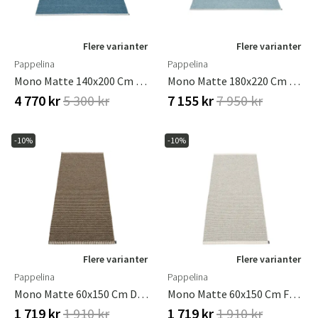
Flere varianter
Flere varianter
Pappelina
Pappelina
Mono Matte 140x200 Cm Ocean Blue / Dove Blue
Mono Matte 180x220 Cm Blue Fog / Dove Blue
4 770 kr
5 300 kr
7 155 kr
7 950 kr
-10%
-10%
Flere varianter
Flere varianter
Pappelina
Pappelina
Mono Matte 60x150 Cm Dark Brown / Dark Linen
Mono Matte 60x150 Cm Fossil Grey / Warm Grey
1 719 kr
1 910 kr
1 719 kr
1 910 kr