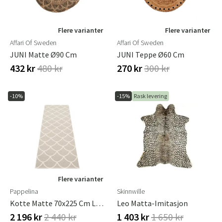
Flere varianter
Flere varianter
Affari Of Sweden
Affari Of Sweden
JUNI Matte Ø90 Cm
JUNI Teppe Ø60 Cm
432 kr
480 kr
270 kr
300 kr
-10%
-15%
Rask levering
Flere varianter
Pappelina
Skinnwille
Kotte Matte 70x225 Cm Linen / Vanilla
Leo Matta-Imitasjon
2 196 kr
2 440 kr
1 403 kr
1 650 kr