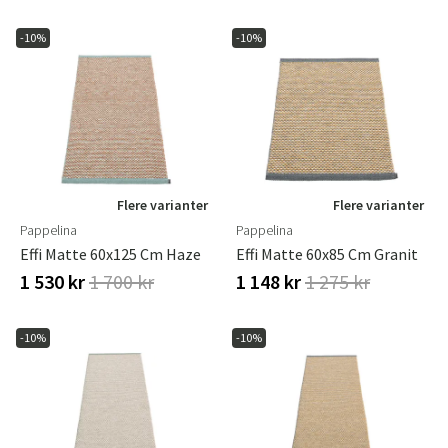
-10%
-10%
Flere varianter
Flere varianter
Pappelina
Pappelina
Effi Matte 60x125 Cm Haze
Effi Matte 60x85 Cm Granit
1 530 kr
1 700 kr
1 148 kr
1 275 kr
-10%
-10%
Sverige
Danmark
Norge
Suomi