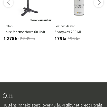
r
Flere varianter
Brafab
Leather Master
Loire Marmorbord 60 Hvit
Spraywax 200 Ml
1 876 kr
2 345 kr
176 kr
195 kr
Om
Hulténs har eksistert i over 40 år. Vi tilbyr et bredt utvalg