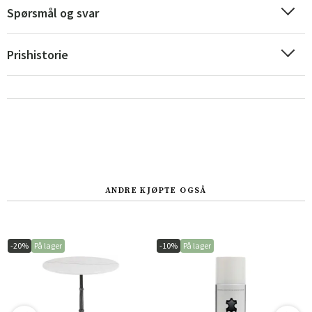
Spørsmål og svar
Sverige
Danmark
Prishistorie
Norge
Suomi
ANDRE KJØPTE OGSÅ
-20%
På lager
-10%
På lager