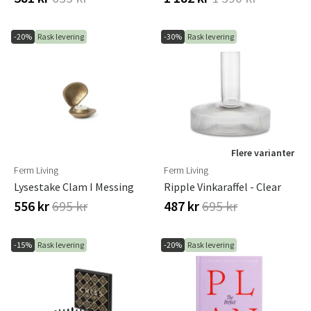
-20%
Rask levering
-30%
Rask levering
Flere varianter
Ferm Living
Ferm Living
Lysestake Clam I Messing
Ripple Vinkaraffel - Clear
556 kr
695 kr
487 kr
695 kr
-15%
Rask levering
-20%
Rask levering