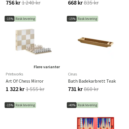
756 kr
1 240 kr
668 kr
835 kr
-15%
Rask levering
-15%
Rask levering
Flere varianter
Printworks
Cinas
Art Of Chess Mirror
Bath Badekarbrett Teak
1 322 kr
1 555 kr
731 kr
860 kr
-15%
Rask levering
-40%
Rask levering