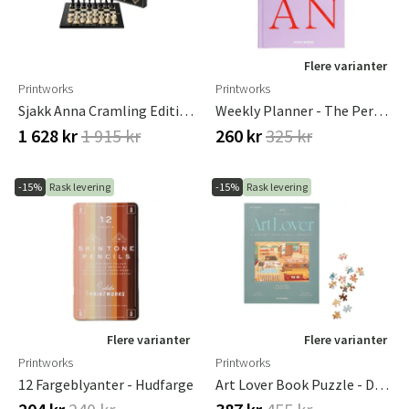
Flere varianter
Printworks
Printworks
Sjakk Anna Cramling Edition
Weekly Planner - The Perfect Plan, Violet
1 628 kr
1 915 kr
260 kr
325 kr
-15%
Rask levering
-15%
Rask levering
Flere varianter
Flere varianter
Printworks
Printworks
12 Fargeblyanter - Hudfarge
Art Lover Book Puzzle - Del Og Hel, 1000 Stk