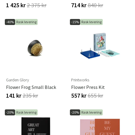
1 425 kr
2 375 kr
714 kr
840 kr
-40%
Rask levering
-15%
Rask levering
Garden Glory
Printworks
Flower Frog Small Black
Flower Press Kit
141 kr
235 kr
557 kr
655 kr
-20%
Rask levering
-20%
Rask levering