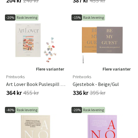
204 kr
240 kr
387 kr
455 kr
-20%
Rask levering
-15%
Rask levering
Flere varianter
Flere varianter
Printworks
Printworks
Art Lover Book Puslespill - Morning Fields, 1000 Stk
Gjestebok - Beige/Gul
364 kr
455 kr
336 kr
395 kr
-40%
Rask levering
-20%
Rask levering