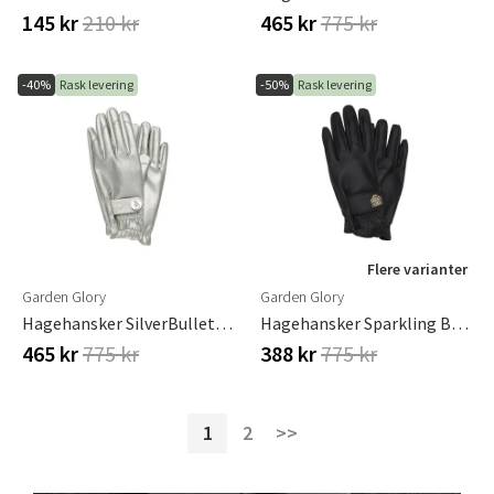
145 kr
210 kr
465 kr
775 kr
-40%
Rask levering
-50%
Rask levering
Flere varianter
Garden Glory
Garden Glory
Hagehansker SilverBullet Small
Hagehansker Sparkling Black Medium
465 kr
775 kr
388 kr
775 kr
1
2
>>