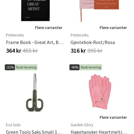
Flere varianter
Flere varianter
Printworks
Printworks
Frame Book - Great Art, Black
Gjestebok-Rost/Rosa
364 kr
455 kr
316 kr
395 kr
-31%
Rask levering
-40%
Rask levering
Flere varianter
Eva Solo
Garden Glory
Green Tools Saks Small 16 Cm
Hagehansker Heartmelting Pink Medium