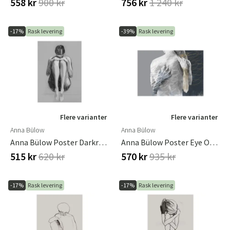
558 kr
900 kr
756 kr
1 240 kr
-17%
Rask levering
-39%
Rask levering
Flere varianter
Flere varianter
Anna Bülow
Anna Bülow
Anna Bülow Poster Darkroom 1 30x40 Cm
Anna Bülow Poster Eye Of The Storm 50x70 Cm
515 kr
620 kr
570 kr
935 kr
-17%
Rask levering
-17%
Rask levering