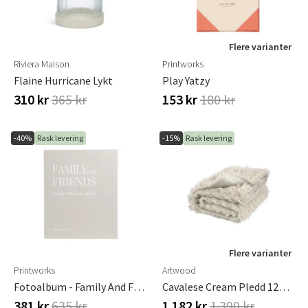
Flere varianter
Riviera Maison
Printworks
Flaine Hurricane Lykt
Play Yatzy
310 kr
365 kr
153 kr
180 kr
-40%
Rask levering
-15%
Rask levering
Flere varianter
Printworks
Artwood
Fotoalbum - Family And Friends
Cavalese Cream Pledd 127x150 Cm
381 kr
635 kr
1 182 kr
1 390 kr