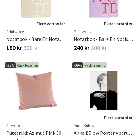
Flere varianter
Flere varianter
Printworks
Printworks
Notatbok - Bare En Notat, Beige
Notatbok - Bare En Notis, Lila
180 kr
300 kr
240 kr
300 kr
-38%
Rask levering
-39%
Rask levering
Flere varianter
Artwood
Anna Bülow
Putetrekk Azimut Pink 50 X 50 Cm
Anna Bülow Poster Apart 70x100cm