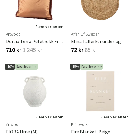
Flere varianter
Artwood
Affari Of Sweden
Dorsia Terra Putetrekk Fringe 50 X 50 Artwood
Elina Tallerkenunderlag
710 kr
1 245 kr
72 kr
85 kr
-40%
Rask levering
-15%
Rask levering
Flere varianter
Flere varianter
Artwood
Printworks
FIORA Urne (M)
Fire Blanket, Beige