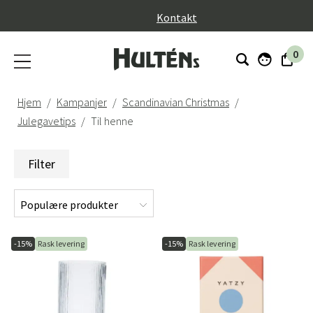
}
Kontakt
0
Hjem
Kampanjer
Scandinavian Christmas
Julegavetips
Til henne
Filter
-15%
Rask levering
-15%
Rask levering