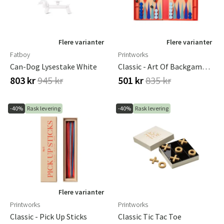
Sverige
Danmark
Norge
Suomi
Flere varianter
Flere varianter
Fatboy
Printworks
Can-Dog Lysestake White
Classic - Art Of Backgammon
803 kr
945 kr
501 kr
835 kr
-40%
Rask levering
-40%
Rask levering
Flere varianter
Printworks
Printworks
Classic - Pick Up Sticks
Classic Tic Tac Toe