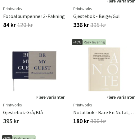
Flere varianter
Printworks
Printworks
Fotoalbumpenner 3-Pakning
Gjestebok - Beige/Gul
84 kr
120 kr
336 kr
395 kr
-40%
Rask levering
Flere varianter
Flere varianter
Printworks
Printworks
Gjestebok-Grå/Blå
Notatbok - Bare En Notat, Beige
395 kr
180 kr
300 kr
-20%
Rask levering