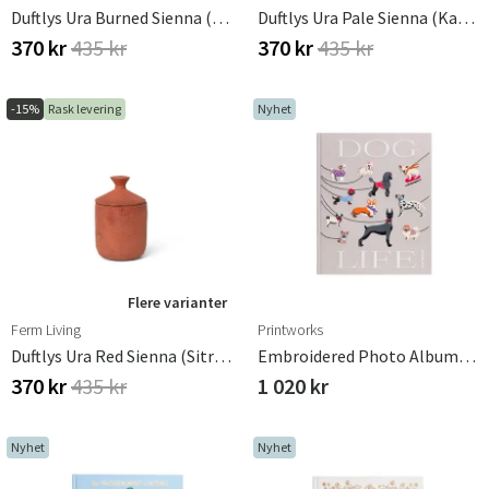
Duftlys Ura Burned Sienna (Fiken)
Duftlys Ura Pale Sienna (Kamille)
370 kr
435 kr
370 kr
435 kr
-15%
Rask levering
Nyhet
Flere varianter
Ferm Living
Printworks
Duftlys Ura Red Sienna (Sitrongress)
Embroidered Photo Album - Dogs
370 kr
435 kr
1 020 kr
Nyhet
Nyhet