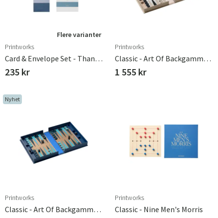
Flere varianter
Printworks
Printworks
Card & Envelope Set - Thanks Blue
Classic - Art Of Backgammon Mirror Beige/Clear
235 kr
1 555 kr
Nyhet
Printworks
Printworks
Classic - Art Of Backgammon Mirror Dark Blue/Copper
Classic - Nine Men's Morris