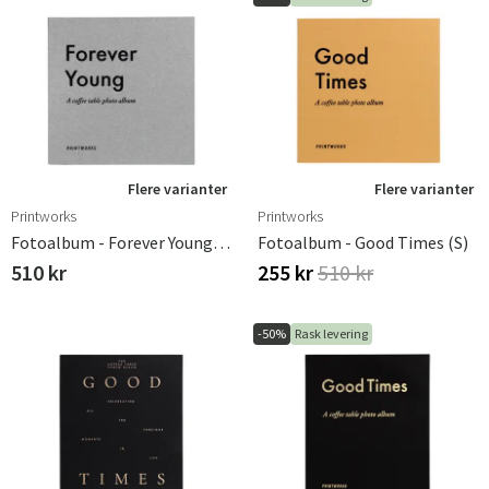
Flere varianter
Flere varianter
Printworks
Printworks
Fotoalbum - Forever Young (S)
Fotoalbum - Good Times (S)
510 kr
255 kr
510 kr
-50%
Rask levering