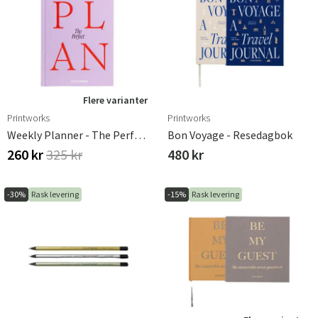
Flere varianter
Printworks
Printworks
Weekly Planner - The Perfect Plan, Violet
Bon Voyage - Resedagbok
260 kr
325 kr
480 kr
-30%
Rask levering
-15%
Rask levering