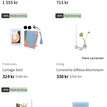
1 555 kr
715 kr
Sverige
Danmark
Norge
Suomi
-40%
Rask levering
-40%
Rask levering
Flere varianter
Printworks
Klong
Collage Sett
Constella Giftbox Aluminium
324 kr
540 kr
330 kr
550 kr
-40%
Rask levering