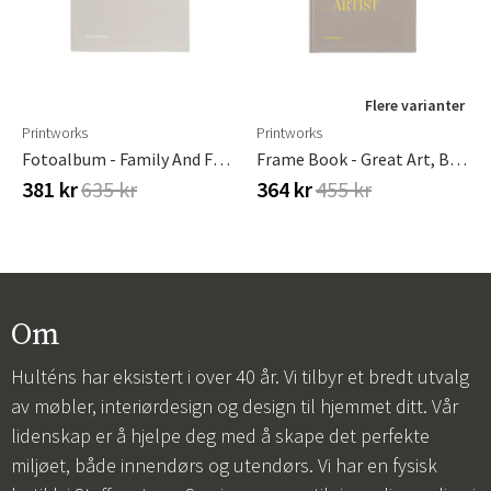
Flere varianter
Printworks
Printworks
Fotoalbum - Family And Friends
Frame Book - Great Art, Beige
381 kr
635 kr
364 kr
455 kr
Om
Hulténs har eksistert i over 40 år. Vi tilbyr et bredt utvalg
av møbler, interiørdesign og design til hjemmet ditt. Vår
lidenskap er å hjelpe deg med å skape det perfekte
miljøet, både innendørs og utendørs. Vi har en fysisk