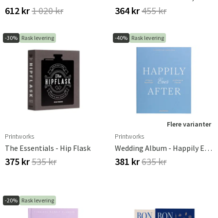
612 kr
1 020 kr
364 kr
455 kr
-30%
Rask levering
-40%
Rask levering
Flere varianter
Printworks
Printworks
The Essentials - Hip Flask
Wedding Album - Happily Ever After, Blue
375 kr
535 kr
381 kr
635 kr
-20%
Rask levering