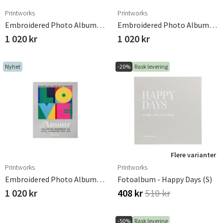
Printworks
Printworks
Embroidered Photo Album - Little Miracle
Embroidered Photo Album - Tiny Stories
1 020 kr
1 020 kr
Nyhet
-20%
Rask levering
Flere varianter
Printworks
Printworks
Embroidered Photo Album -Amour
Fotoalbum - Happy Days (S)
1 020 kr
408 kr
510 kr
-50%
Rask levering