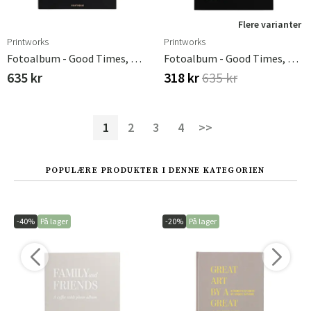
Flere varianter
Printworks
Printworks
Fotoalbum - Good Times, Black
Fotoalbum - Good Times, Black (L)
635 kr
318 kr
635 kr
1
2
3
4
>>
POPULÆRE PRODUKTER I DENNE KATEGORIEN
-40%
På lager
-20%
På lager