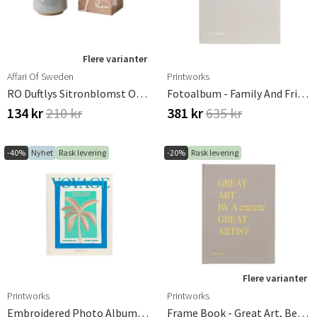
Flere varianter
Affari Of Sweden
Printworks
RO Duftlys Sitronblomst Og Grønn Te
Fotoalbum - Family And Friends
134 kr
210 kr
381 kr
635 kr
-40%
Nyhet
Rask levering
-20%
Rask levering
Flere varianter
Printworks
Printworks
Embroidered Photo Album - Voyage
Frame Book - Great Art, Beige