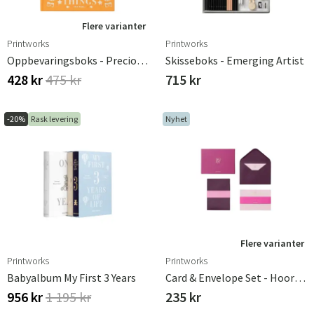
Flere varianter
Printworks
Printworks
Oppbevaringsboks - Precious Things, Gu
Skisseboks - Emerging Artist
428 kr
475 kr
715 kr
-20%
Rask levering
Nyhet
Flere varianter
Printworks
Printworks
Babyalbum My First 3 Years
Card & Envelope Set - Hooray Cerise
956 kr
1 195 kr
235 kr