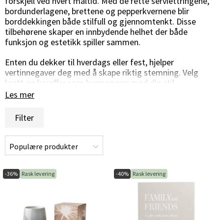
forskjell ved hvert måltid. Med de rette serviettringene,
bordunderlagene, brettene og pepperkvernene blir
borddekkingen både stilfull og gjennomtenkt. Disse
tilbehørene skaper en innbydende helhet der både
funksjon og estetikk spiller sammen.
Enten du dekker til hverdags eller fest, hjelper
vertinnegaver deg med å skape riktig stemning. Velg
brett og karaffer som harmonerer med din stil,
kompletter med vakre serviettringer og bordunderlag
Les mer
som rammer inn borddekkingen, og la hver detalj bidra
til en hyggelig atmosfære.
Filter
Høykvalitets vertinnegaver gjør det enkelt å kombinere
praktiske funksjoner med en elegant følelse.
Gjennomtenkte materialvalg og tidløs design løfter både
serveringen og opplevelsen rundt bordet.
-36%
Rask levering
-40%
Rask levering
Skap en personlig og innbydende borddekking der hver
detalj får sin plass, og der hvert måltid blir noe å huske.