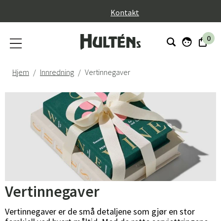
}
Kontakt
0
Hjem
Innredning
Vertinnegaver
Vertinnegaver
Vertinnegaver er de små detaljene som gjør en stor