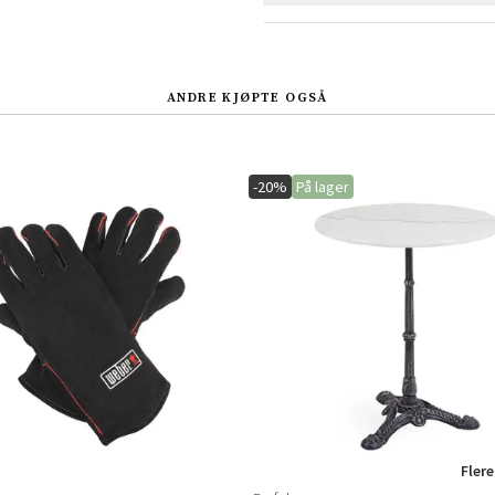
Sverige
Danmark
Norge
Suomi
ANDRE KJØPTE OGSÅ
-20%
På lager
Flere