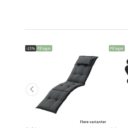
-15%
På lager
På lager
Flere varianter