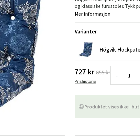
Hengestoler
Baderomstepp
og klassiske furustoler. Tykk 
Mer informasjon
Vedlikeholdsprodukter
Småoppbevaring
Baderomsinn
Varianter
Högvik Flockpute
727 kr
855 kr
-
Prishistorie
Produktet vises ikke i but