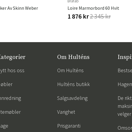
Brafab
sker Av Skinn Weber
Loire Marmorbord 60 Hvit
1 876 kr
2 345 kr
ategorier
Om Hulténs
Inspi
ytt hos oss
Om Hulténs
Bestse
øbler
Hulténs butikk
Hagem
nnredning
Salgsavdeling
De rik
maksim
temøbler
Varighet
velger
age
Prisgaranti
Omsor