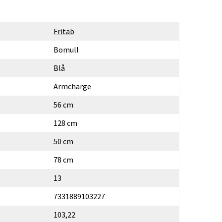
Fritab
Bomull
Blå
Armcharge
56 cm
128 cm
50 cm
78 cm
13
7331889103227
103,22