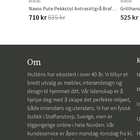
Brafab
Weber
Naxos Pute Pekkstol Antrasittgrå Brafab
Grillhan
710 kr
835 kr
525 kr
Om
K
Hulténs har eksistert i over 40 år. Vi tilbyr et
N
bredt utvalg av møbler, interiørdesign og
M
design til hjemmet ditt. Vår lidenskap er å
hjelpe deg med å skape det perfekte miljøet,
I
både innendørs og utendørs. Vi har en fysisk
butikk i Staffanstorp, Sverige, men er
U
tilgjengelige online i hele Norden. Vår
kundeservice er åpen mandag–torsdag fra kl.
H