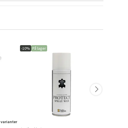
-10%
På lager
-15%
På lage
 varianter