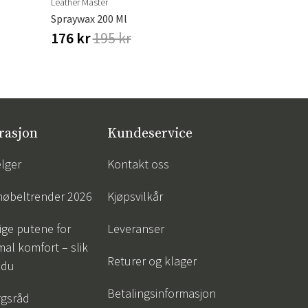
Leather Master
Leather Maste
Spraywax 200 Ml
Colour Make
176 kr
195 kr
344 kr
40
rasjon
Kundeservice
lger
Kontakt oss
øbeltrender 2026
Kjøpsvilkår
tige putene for
Leveranser
al komfort – slik
Returer og klager
 du
Betalingsinformasjon
gsråd