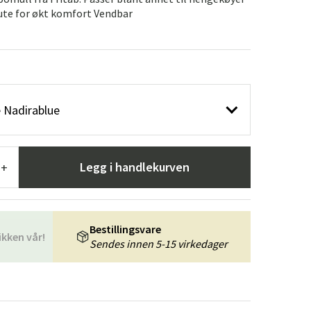
er
Hageredskaper
Gangmøbler
pute for økt komfort Vendbar
redning
 Nadirablue
Legg i handlekurven
+
Bestillingsvare
ikken vår!
Sendes innen 5-15 virkedager