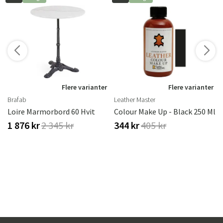
r
Flere varianter
Flere varianter
Brafab
Leather Master
vitoljet Eik
Loire Marmorbord 60 Hvit
Colour Make Up - Black 250 Ml
1 876 kr
2 345 kr
344 kr
405 kr