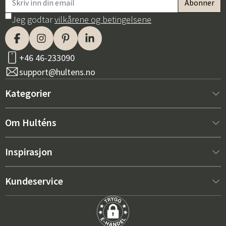
Jeg godtar
vilkårene og betingelsene
+46 46-233090
support@hultens.no
Kategorier
Nytt hos oss
Om Hulténs
Møbler
Om Hulténs
Inspirasjon
Innredning
Hulténs butikk
Bestselger
Kundeservice
Utemøbler
Salgsavdeling
Hagemøbeltrender 2026
Kontakt oss
Hage
Varighet
De riktige putene for maksimal komfort – slik velger du