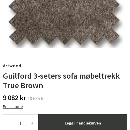
Artwood
Guilford 3-seters sofa møbeltrekk
True Brown
9 082 kr
10 685 kr
Prishistorie
-
+
Legg i handlekurven