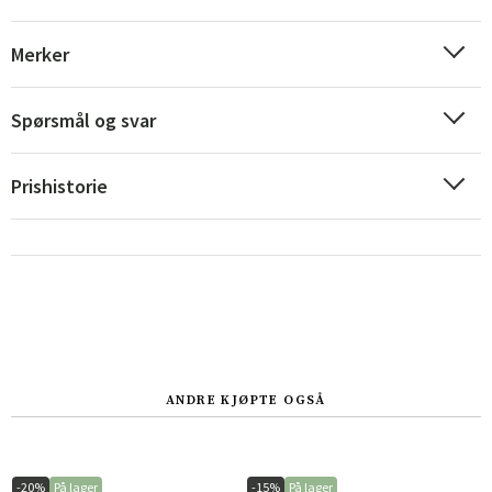
Merker
Spørsmål og svar
Sverige
Danmark
Norge
Suomi
Prishistorie
ANDRE KJØPTE OGSÅ
-20%
På lager
-15%
På lager