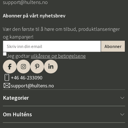
support@hultens.no
Abonner på vårt nyhetsbrev
Vær den første til å høre om tilbud, produktlanseringer
og kampanjer!
Jeg godtar
vilkårene og betingelsene
+46 46-233090
support@hultens.no
Kategorier
Nytt hos oss
Om Hulténs
Møbler