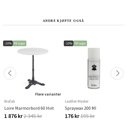
ANDRE KJØPTE OGSÅ
-20%
På lager
-10%
På lager
r
Flere varianter
Brafab
Leather Master
Brafab
Loire Marmorbord 60 Hvit
Spraywax 200 Ml
1 876 kr
2 345 kr
176 kr
195 kr