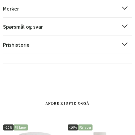
Merker
Spørsmål og svar
Sverige
Danmark
Norge
Suomi
Prishistorie
ANDRE KJØPTE OGSÅ
-20%
På lager
-10%
På lager