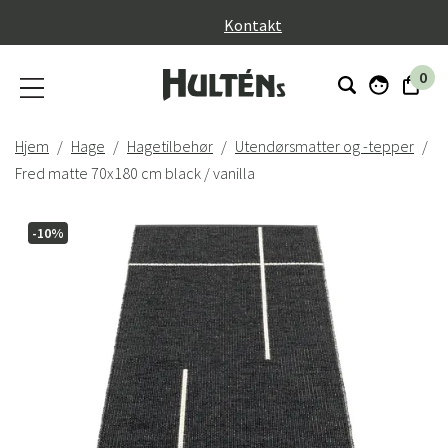
}
Kontakt
0
Hjem
Hage
Hagetilbehør
Utendørsmatter og -tepper
Fred matte 70x180 cm black / vanilla
-10%