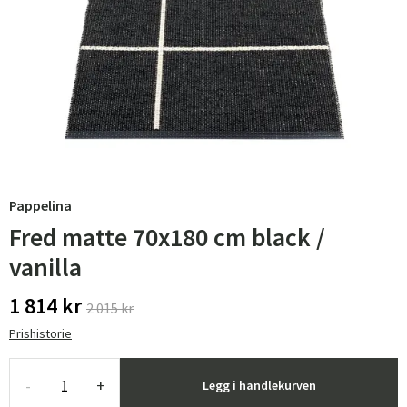
Pappelina
Fred matte 70x180 cm black /
vanilla
1 814 kr
2 015 kr
Prishistorie
-
+
Legg i handlekurven