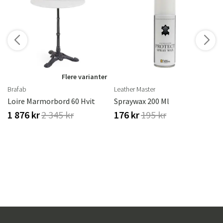
r
Flere varianter
Brafab
Leather Master
Loire Marmorbord 60 Hvit
Spraywax 200 Ml
1 876 kr
2 345 kr
176 kr
195 kr