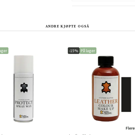
Sverige
Danmark
Norge
Suomi
ANDRE KJØPTE OGSÅ
ager
-15%
På lager
Flere