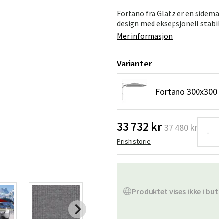
Hengestoler
Baderomstepp
Fortano fra Glatz er en sidema
design med eksepsjonell stabili
Vedlikeholdsprodukter
Småoppbevaring
Baderomsinn
Mer informasjon
Varianter
Fortano 300x300 c
33 732 kr
37 480 kr
-
Prishistorie
Produktet vises ikke i but