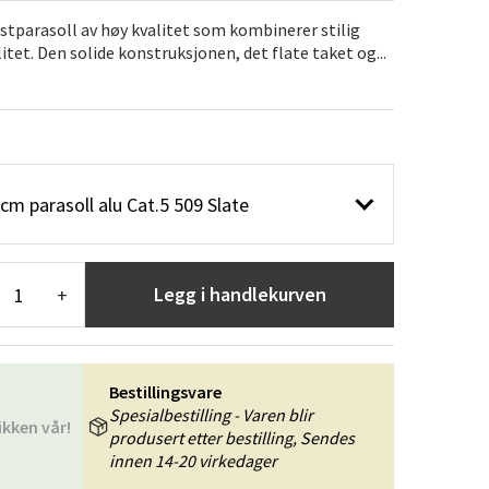
er
Hageredskaper
Gangmøbler
stparasoll av høy kvalitet som kombinerer stilig
tet. Den solide konstruksjonen, det flate taket og...
redning
m parasoll alu Cat.5 509 Slate
Legg i handlekurven
+
Bestillingsvare
Spesialbestilling - Varen blir
ikken vår!
produsert etter bestilling, Sendes
innen 14-20 virkedager