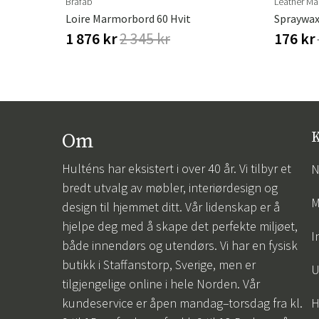
Brafab
Leather Ma
Loire Marmorbord 60 Hvit
Spraywax
1 876 kr
2 345 kr
176 kr
Om
K
Hulténs har eksistert i over 40 år. Vi tilbyr et
N
bredt utvalg av møbler, interiørdesign og
M
design til hjemmet ditt. Vår lidenskap er å
hjelpe deg med å skape det perfekte miljøet,
I
både innendørs og utendørs. Vi har en fysisk
butikk i Staffanstorp, Sverige, men er
U
tilgjengelige online i hele Norden. Vår
kundeservice er åpen mandag–torsdag fra kl.
H