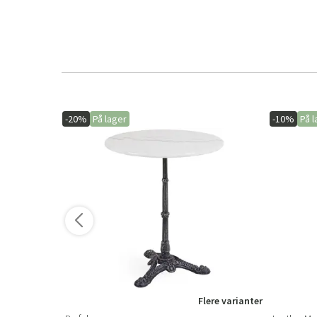
-20%
På lager
-10%
På l
Flere varianter