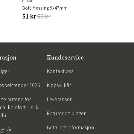
Brafab
Platinum Aero
Bolt Messing 9x47mm
Møbeltrekk 
51 kr
60 kr
1 900 kr
rasjon
Kundeservice
lger
Kontakt oss
øbeltrender 2026
Kjøpsvilkår
tige putene for
Leveranser
al komfort – slik
Returer og klager
 du
Betalingsinformasjon
gsråd