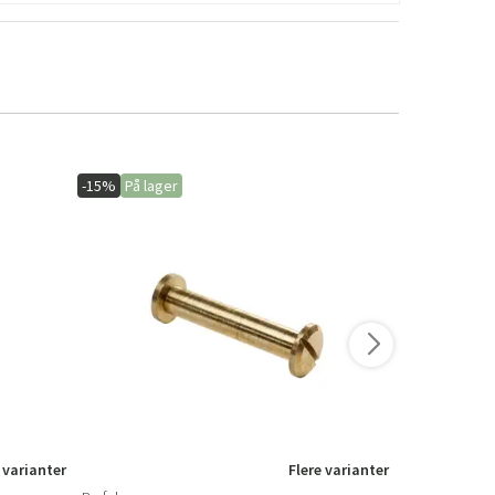
-15%
På lager
-20%
På lage
 varianter
Flere varianter