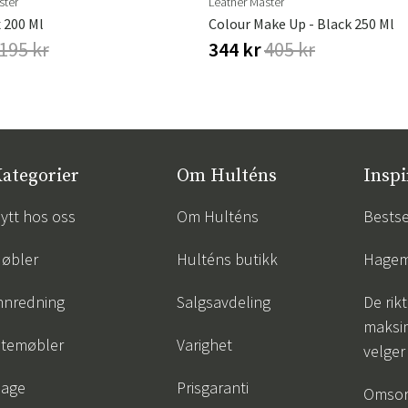
ster
Leather Master
 200 Ml
Colour Make Up - Black 250 Ml
195 kr
344 kr
405 kr
ategorier
Om Hulténs
Inspi
ytt hos oss
Om Hulténs
Bestse
øbler
Hulténs butikk
Hagem
nnredning
Salgsavdeling
De rik
maksim
temøbler
Varighet
velger
age
Prisgaranti
Omsor