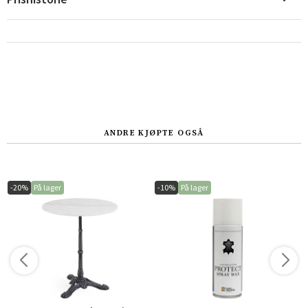
Sverige
Danmark
Norge
Suomi
ANDRE KJØPTE OGSÅ
-20%
På lager
-10%
På lager