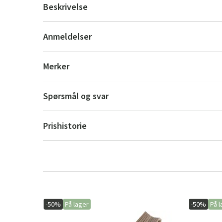
Beskrivelse
Anmeldelser
Merker
Spørsmål og svar
Prishistorie
-50%
På lager
-50%
På l