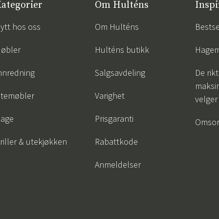
ategorier
Om Hulténs
Inspi
ytt hos oss
Om Hulténs
Bestse
øbler
Hulténs butikk
Hagem
nnredning
Salgsavdeling
De rik
maksim
temøbler
Varighet
velger
age
Prisgaranti
Omsor
riller & utekjøkken
Rabattkode
Anmeldelser