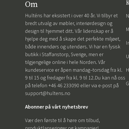
Om
K
Hulténs har eksistert i over 40 år. Vi tilbyr et
N
bredt utvalg av møbler, interiørdesign og
M
design til hjemmet ditt. Vår lidenskap er å
hjelpe deg med å skape det perfekte miljøet,
I
både innendørs og utendørs. Vi har en fysisk
butikk i Staffanstorp, Sverige, men er
U
tilgjengelige online i hele Norden. Vår
kundeservice er åpen mandag–torsdag fra kl.
H
9 til 15 og fredager fra kl. 9 til 12.Du kan nå oss
G
på telefon +46 46 233090 eller via e-post på
support@hultens.no
Abonner på vårt nyhetsbrev
Vær den første til å høre om tilbud,
produktlanseringer og kampanjer!