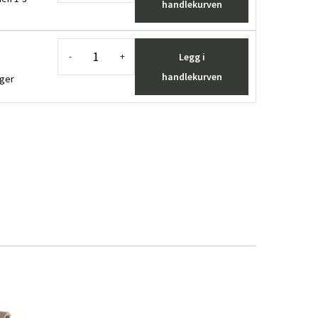
handlekurven
Legg i
-
+
handlekurven
ager