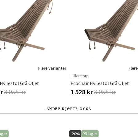
Flere varianter
Flere
Hillerstorp
Hvilestol Grå Oljet
Ecochair Hvilestol Grå Oljet
kr
3 055 kr
1 528 kr
3 055 kr
ANDRE KJØPTE OGSÅ
ager
-20%
På lager