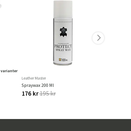
 varianter
Leather Master
Leather Maste
Spraywax 200 Ml
Colour Make
176 kr
195 kr
344 kr
40