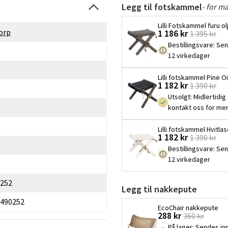
Legg til fotskammel
- for m
Lilli Fotskammel furu o
orp
1 186 kr
1 395 kr
Bestillingsvare
:
Sen
12 virkedager
Lilli fotskammel Pine O
1 182 kr
1 390 kr
Utsolgt
:
Midlertidig 
kontakt oss for mer
Lilli fotskammel Hvitlas
1 182 kr
1 390 kr
Bestillingsvare
:
Sen
12 virkedager
252
Legg til nakkepute
490252
EcoChair nakkepute
288 kr
360 kr
På lager
:
Sendes inn