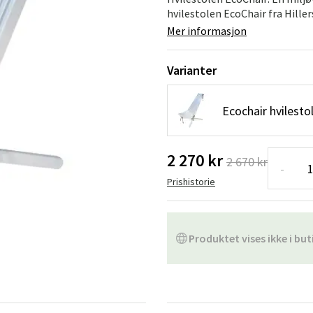
Hengestoler
Baderomstepp
hvilestolen EcoChair fra Hiller
Mer informasjon
Vedlikeholdsprodukter
Småoppbevaring
Baderomsinn
Varianter
Ecochair hvilestol
2 270 kr
2 670 kr
-
Prishistorie
Produktet vises ikke i but