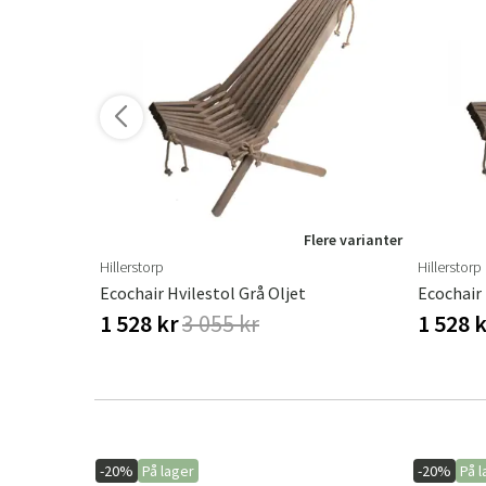
Flere varianter
Hillerstorp
Hillerstorp
Ecochair Hvilestol Grå Oljet
Ecochair 
1 528 kr
3 055 kr
1 528 
-20%
På lager
-20%
På l