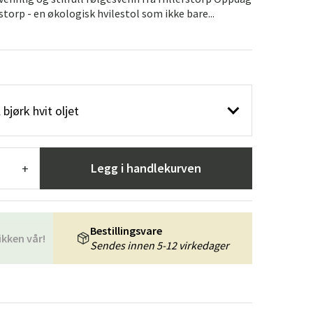
er
Hageredskaper
Gangmøbler
storp - en økologisk hvilestol som ikke bare...
redning
 bjørk hvit oljet
Legg i handlekurven
+
Bestillingsvare
ikken vår!
Sendes innen 5-12 virkedager