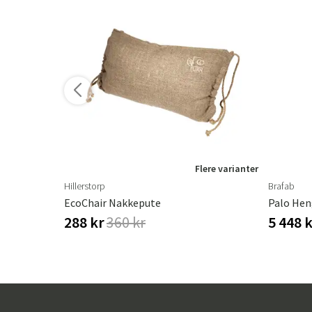
ere varianter
Flere varianter
Hillerstorp
Brafab
Naxos Pute Pekkstol Antrasittgrå Brafab
EcoChair Nakkepute
Palo Hen
288 kr
360 kr
5 448 