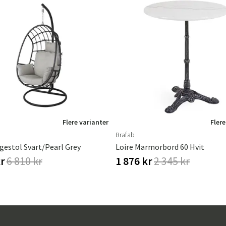
Flere varianter
Flere
Brafab
gestol Svart/pearl Grey
Loire Marmorbord 60 Hvit
kr
6 810 kr
1 876 kr
2 345 kr