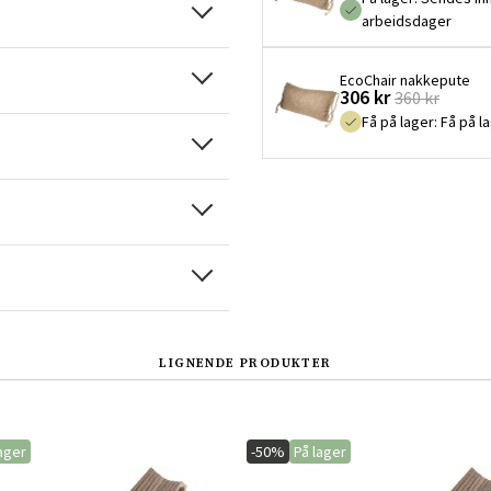
arbeidsdager
EcoChair nakkepute
306 kr
360 kr
Få på lager
:
Få på l
LIGNENDE PRODUKTER
Sverige
Danmark
ager
-50%
På lager
Norge
Suomi