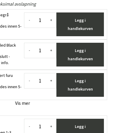
aksimal avslapning
ljegrå
Legg i
-
+
des innen 5-
handlekurven
iled Black
Legg i
-
+
slutt -
handlekurven
 info.
ert furu
Legg i
-
+
des innen 5-
handlekurven
Vis mer
Legg i
-
+
en 1-3