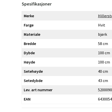
Spesifikasjoner
Merke
Hillerst
Farge
Hvit
Materiale
bjørk
Bredde
58 cm
Dybde
100 cm
Høyde
100 cm
Setehøyde
40 cm
Setedybde
43 cm
Lev. art nummer
5200090
EAN
6430054