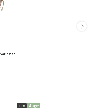
 varianter
-10%
På lager
-15%
På lage