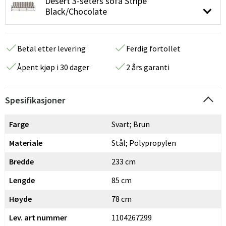
Desert 3-seters sofa Stripe
Black/Chocolate
Betal etter levering
Ferdig fortollet
Åpent kjøp i 30 dager
2 års garanti
Spesifikasjoner
Farge
Svart; Brun
Materiale
Stål; Polypropylen
Bredde
233 cm
Lengde
85 cm
Høyde
78 cm
Lev. art nummer
1104267299