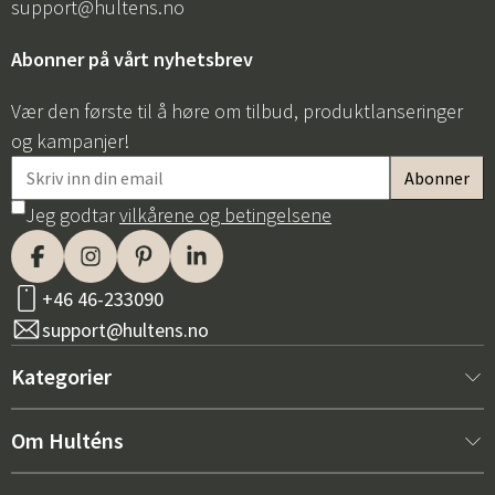
support@hultens.no
Abonner på vårt nyhetsbrev
Vær den første til å høre om tilbud, produktlanseringer
og kampanjer!
Jeg godtar
vilkårene og betingelsene
+46 46-233090
support@hultens.no
Kategorier
Nytt hos oss
Om Hulténs
Møbler