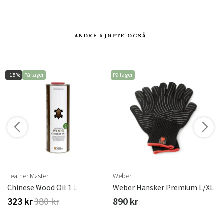
ANDRE KJØPTE OGSÅ
-15%
På lager
På lager
r
Leather Master
Weber
Brafab
Chinese Wood Oil 1 L
Weber Hansker Premium L/XL
323 kr
380 kr
890 kr