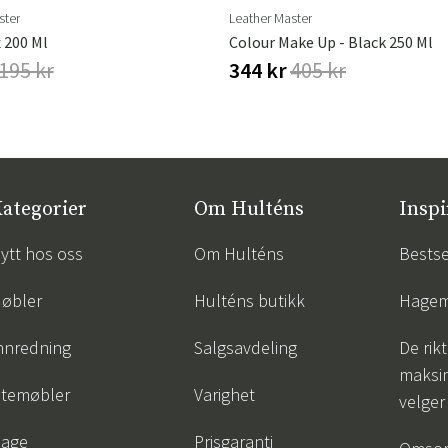
ster
Leather Master
 200 Ml
Colour Make Up - Black 250 Ml
195 kr
344 kr
405 kr
ategorier
Om Hulténs
Inspi
ytt hos oss
Om Hulténs
Bestse
øbler
Hulténs butikk
Hagem
nnredning
Salgsavdeling
De rik
maksim
temøbler
Varighet
velger
age
Prisgaranti