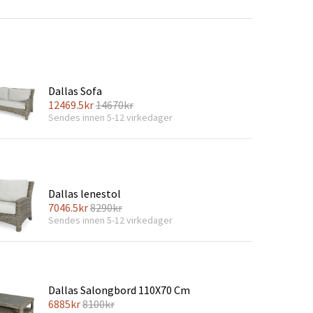
er
Hageredskaper
Gangmøbler
redning
Dallas Sofa
12469.5
kr
14670
kr
Sendes innen 5-12 virkedager
Dallas lenestol
7046.5
kr
8290
kr
Sendes innen 5-12 virkedager
Dallas Salongbord 110X70 Cm
6885
kr
8100
kr