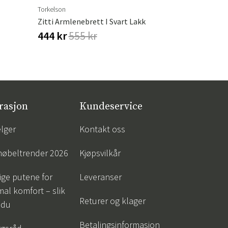
Torkelson
Brafab
Zitti Armlenebrett I Svart Lakk
444 kr
555 kr
710 kr
83
rasjon
Kundeservice
lger
Kontakt oss
øbeltrender 2026
Kjøpsvilkår
tige putene for
Leveranser
al komfort – slik
Returer og klager
 du
Betalingsinformasjon