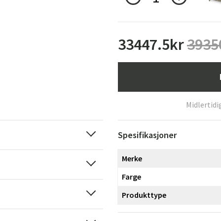
33447.5
kr
3935
Midlertidi
Spesifikasjoner
Merke
Farge
Produkttype