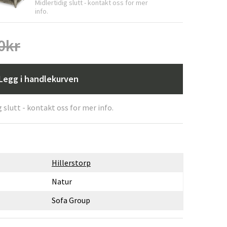
Midlertidig slutt - kontakt oss for mer
info.
0
kr
Legg i handlekurven
g slutt - kontakt oss for mer info.
Hillerstorp
Natur
Sofa Group