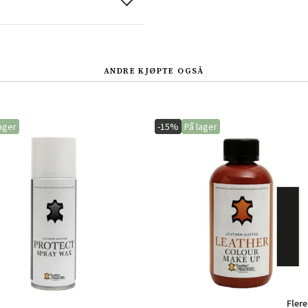
Sverige
Danmark
Norge
Suomi
ANDRE KJØPTE OGSÅ
ager
-15%
På lager
Flere