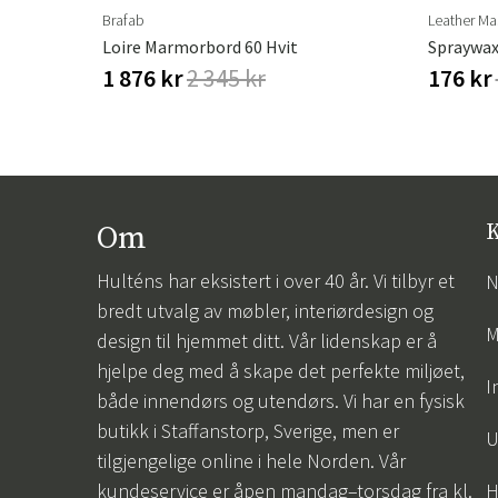
Brafab
Leather Ma
erproof
Loire Marmorbord 60 Hvit
Spraywax
1 876 kr
2 345 kr
176 kr
Om
K
Hulténs har eksistert i over 40 år. Vi tilbyr et
N
bredt utvalg av møbler, interiørdesign og
M
design til hjemmet ditt. Vår lidenskap er å
hjelpe deg med å skape det perfekte miljøet,
I
både innendørs og utendørs. Vi har en fysisk
butikk i Staffanstorp, Sverige, men er
U
tilgjengelige online i hele Norden. Vår
kundeservice er åpen mandag–torsdag fra kl.
H