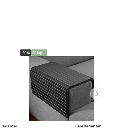
-20%
På lager
-15%
På lage
 varianter
Flere varianter