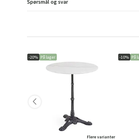
Spørsmål og svar
-20%
På lager
-10%
På l
Flere varianter