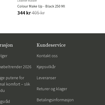
Leather Master
Brafab
Colour Make Up - Black 250 Ml
344 kr
405 kr
710 kr
83
rasjon
Kundeservice
lger
Kontakt oss
øbeltrender 2026
Kjøpsvilkår
tige putene for
Leveranser
al komfort – slik
Returer og klager
 du
Betalingsinformasjon
gsråd