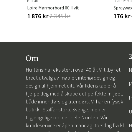
Brafab
Leather Ma
Loire Marmorbord 60 Hvit
Spraywax
1 876 kr
2 345 kr
176 kr
Om
K
Hulténs har eksistert i over 40 år. Vi tilbyr et
N
bredt utvalg av møbler, interiørdesign og
M
design til hjemmet ditt. Vår lidenskap er å
hjelpe deg med å skape det perfekte miljøet,
I
både innendørs og utendørs. Vi har en fysisk
butikk i Staffanstorp, Sverige, men er
U
tilgjengelige online i hele Norden. Vår
kundeservice er åpen mandag–torsdag fra kl.
H