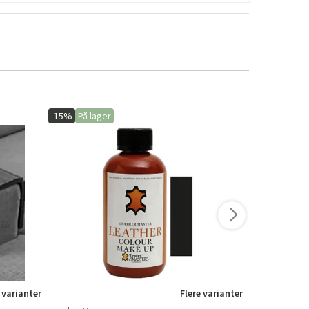
-15%
På lager
-15%
På lage
 varianter
Flere varianter