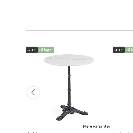
-20%
På lager
-10%
På l
Flere varianter