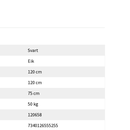
Svart
Eik
120 cm
120 cm
75 cm
50 kg
120658
7340126555255