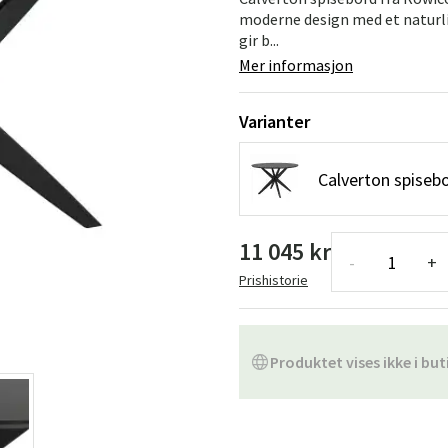
Hengestoler
Baderomstepp
moderne design med et naturli
gir b...
Vedlikeholdsprodukter
Småoppbevaring
Baderomsinn
Mer informasjon
Varianter
Calverton spiseb
11 045 kr
-
+
Prishistorie
Produktet vises ikke i but