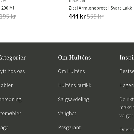
ster
Torkelson
 200 Ml
Zitti Armlenebrett I Svart Lakk
195 kr
444 kr
555 kr
ategorier
Om Hulténs
Inspi
ytt hos oss
Om Hulténs
Bestse
øbler
Hulténs butikk
Hagem
nnredning
Salgsavdeling
De rik
maksim
temøbler
Varighet
velger
age
Prisgaranti
Omsor