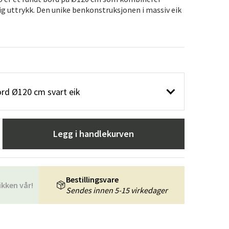
er
Hageredskaper
Gangmøbler
g uttrykk. Den unike benkonstruksjonen i massiv eik
redning
ord Ø120 cm svart eik
Legg i handlekurven
Bestillingsvare
ikken vår!
Sendes innen 5-15 virkedager