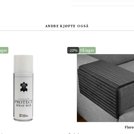
Sverige
Danmark
Norge
Suomi
ANDRE KJØPTE OGSÅ
ager
-20%
På lager
Flere