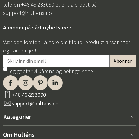
telefon +46 46 233090 eller via e-post på
support@hultens.no
Abonner på vårt nyhetsbrev
Vær den første til å høre om tilbud, produktlanseringer
og kampanjer!
Jeg godtar
vilkårene og betingelsene
+46 46-233090
support@hultens.no
Kategorier
Nytt hos oss
Om Hulténs