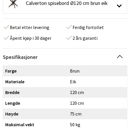
Calverton spisebord Ø120 cm brun eik
Betal etter levering
Ferdig fortollet
Åpent kjøp i 30 dager
2 års garanti
Spesifikasjoner
Farge
Brun
Materiale
Eik
Bredde
120 cm
Lengde
120 cm
Høyde
75 cm
Maksimal vekt
50 kg