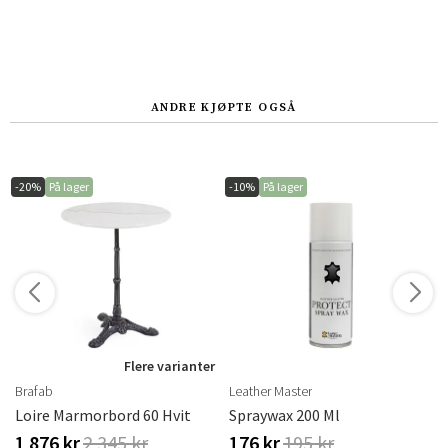
ANDRE KJØPTE OGSÅ
-20%
På lager
-10%
På lager
Flere varianter
Brafab
Leather Master
erproof
Loire Marmorbord 60 Hvit
Spraywax 200 Ml
1 876 kr
2 345 kr
176 kr
195 kr