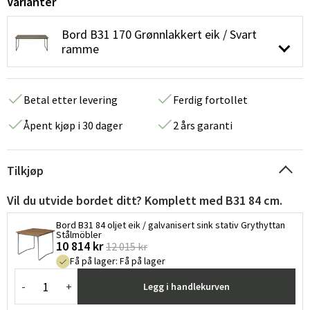
Varianter
Bord B31 170 Grønnlakkert eik / Svart
ramme
Betal etter levering
Ferdig fortollet
Åpent kjøp i 30 dager
2 års garanti
Tilkjøp
Vil du utvide bordet ditt? Komplett med B31 84 cm.
Bord B31 84 oljet eik / galvanisert sink stativ Grythyttan
Stålmöbler
10 814 kr
12 015 kr
Få på lager
:
Få på lager
-
+
Legg i handlekurven