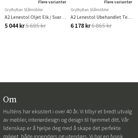
Flere varianter
Flere varianter
Grythyttan Stålmöbler
Grythyttan Stålmöbler
57 Cm Weber
A2 Lenestol Oljet Eik / Svart Ramme
A2 Lenestol Ubehandlet Teak/sort Understell
5 044 kr
5 605 kr
6 178 kr
6 865 kr
Om
Hulténs har eksistert i over 40 år. Vi tilbyr et bredt utvalg
av møbler, interiørdesign og design til hjemmet ditt. Vår
lidenskap er å hjelpe deg med å skape det perfekte
miljøet, både innendørs og utendørs. Vi har en fysisk