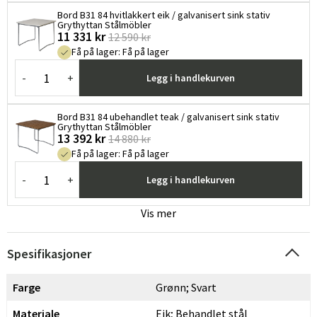
Bord B31 84 hvitlakkert eik / galvanisert sink stativ
Grythyttan Stålmöbler
11 331 kr
12 590 kr
Få på lager
:
Få på lager
-
+
Legg i handlekurven
Bord B31 84 ubehandlet teak / galvanisert sink stativ
Grythyttan Stålmöbler
13 392 kr
14 880 kr
Få på lager
:
Få på lager
-
+
Legg i handlekurven
Vis mer
Spesifikasjoner
Farge
Grønn; Svart
Materiale
Eik; Behandlet stål