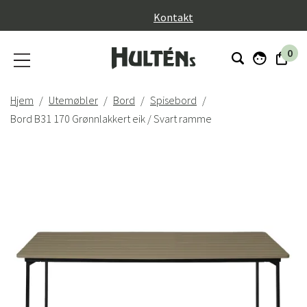
}
Kontakt
0
Hjem
Utemøbler
Bord
Spisebord
Bord B31 170 Grønnlakkert eik / Svart ramme