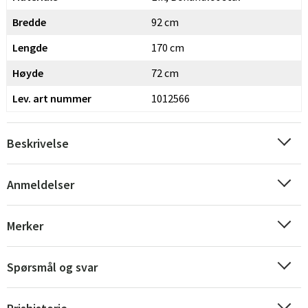
Sverige
Danmark
Bredde
92 cm
Lengde
170 cm
Norge
Suomi
Høyde
72 cm
Lev. art nummer
1012566
Beskrivelse
Anmeldelser
Merker
Spørsmål og svar