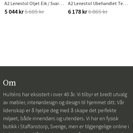
A2 Lenestol Oljet Eik / Svart Ramme
A2 Lenestol Ubehandlet Teak/sort Understell
5 044 kr
5 605 kr
6 178 kr
6 865 kr
Om
Hulténs har eksistert i over 40 år. Vi tilbyr et bredt utvalg
av møbler, interiørdesign og design til hjemmet ditt. Vår
lidenskap er å hjelpe deg med å skape det perfekte
miljøet, både innendørs og utendørs. Vi har en fysisk
butikk i Staffanstorp, Sverige, men er tilgjengelige online i