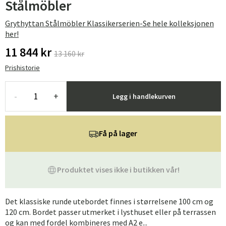
Stålmöbler
Grythyttan Stålmöbler Klassikerserien-Se hele kolleksjonen
her!
11 844 kr
13 160 kr
Prishistorie
-
+
Legg i handlekurven
Få på lager
Produktet vises ikke i butikken vår!
Det klassiske runde utebordet finnes i størrelsene 100 cm og
120 cm. Bordet passer utmerket i lysthuset eller på terrassen
og kan med fordel kombineres med A2 e...