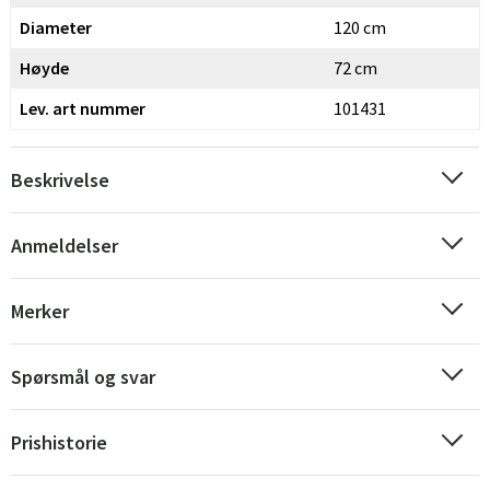
Diameter
120 cm
Høyde
72 cm
Lev. art nummer
101431
Beskrivelse
Anmeldelser
Sverige
Danmark
Norge
Suomi
Merker
Spørsmål og svar
Prishistorie