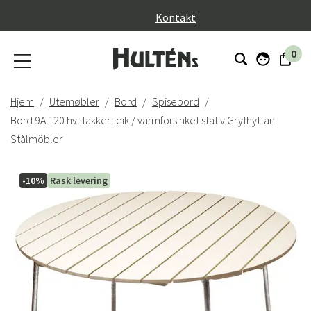
}
Kontakt
0
Hjem
Utemøbler
Bord
Spisebord
Bord 9A 120 hvitlakkert eik / varmforsinket stativ Grythyttan
Stålmöbler
-10%
Rask levering