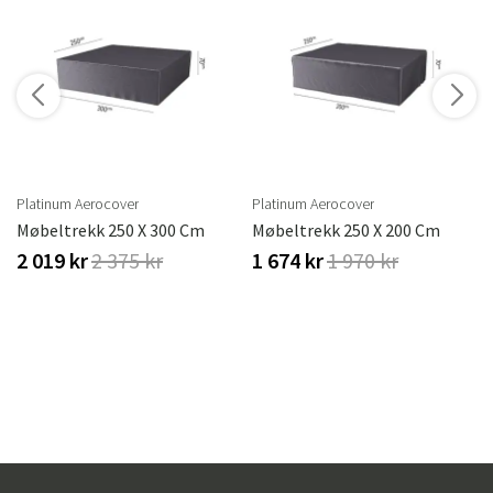
r
Platinum Aerocover
Platinum Aerocover
Møbeltrekk 250 X 300 Cm
Møbeltrekk 250 X 200 Cm
2 019 kr
2 375 kr
1 674 kr
1 970 kr