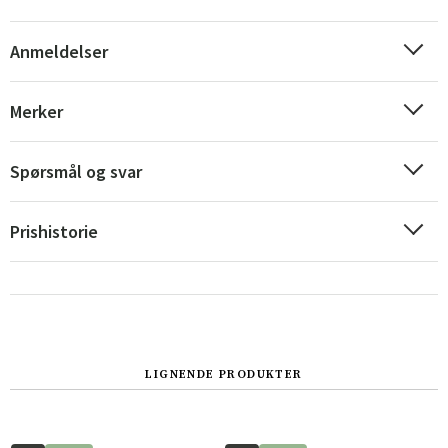
Anmeldelser
Merker
Spørsmål og svar
Prishistorie
Sverige
Danmark
Norge
Suomi
LIGNENDE PRODUKTER