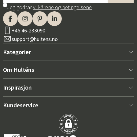
Jeg godtar
vilkårene og betingelsene
+46 46-233090
support@hultens.no
Kategorier
Nytt hos oss
Om Hulténs
Møbler
Om Hulténs
Inspirasjon
Innredning
Hulténs butikk
Bestselger
Kundeservice
Utemøbler
Salgsavdeling
Hagemøbeltrender 2026
Kontakt oss
Hage
Varighet
De riktige putene for maksimal komfort – slik velger du
Kjøpsvilkår