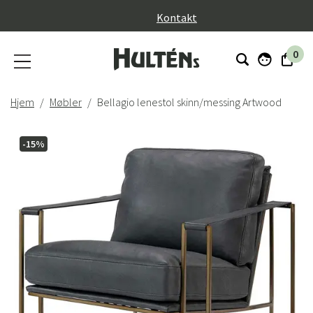
}
Kontakt
0
Hjem
Møbler
Bellagio lenestol skinn/messing Artwood
-15%