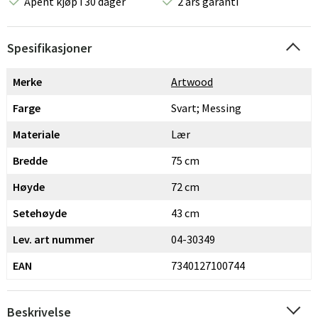
Åpent kjøp i 30 dager
2 års garanti
Spesifikasjoner
Merke
Artwood
Farge
Svart; Messing
Materiale
Lær
Bredde
75 cm
Høyde
72 cm
Setehøyde
43 cm
Lev. art nummer
04-30349
EAN
7340127100744
Beskrivelse