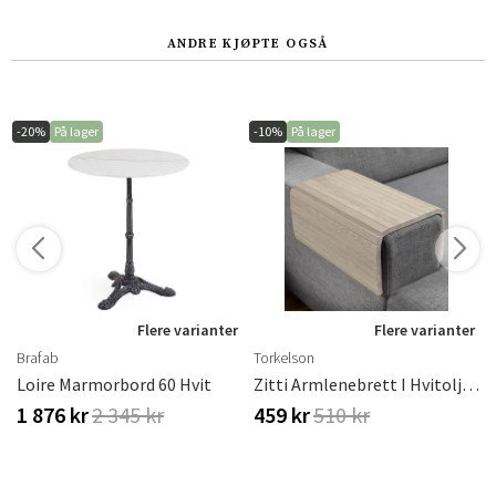
ANDRE KJØPTE OGSÅ
-20%
På lager
-10%
På lager
r
Flere varianter
Flere varianter
Brafab
Torkelson
eige
Loire Marmorbord 60 Hvit
Zitti Armlenebrett I Hvitoljet Eik
1 876 kr
2 345 kr
459 kr
510 kr