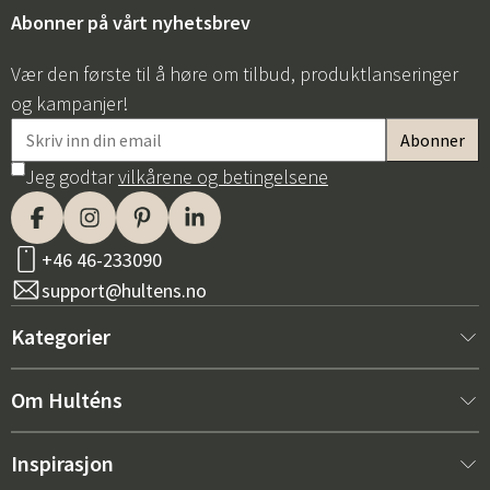
Abonner på vårt nyhetsbrev
Vær den første til å høre om tilbud, produktlanseringer
og kampanjer!
Jeg godtar
vilkårene og betingelsene
+46 46-233090
support@hultens.no
Kategorier
Nytt hos oss
Om Hulténs
Møbler
Om Hulténs
Inspirasjon