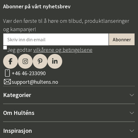
Abonner på vårt nyhetsbrev
Vær den første til å høre om tilbud, produktlanseringer
og kampanjer!
Jeg godtar
vilkårene og betingelsene
+46 46-233090
support@hultens.no
Kategorier
Nytt hos oss
Om Hulténs
Møbler
Om Hulténs
Inspirasjon