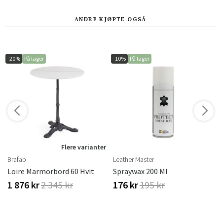
ANDRE KJØPTE OGSÅ
-20%
På lager
-10%
På lager
r
Flere varianter
Brafab
Leather Master
Loire Marmorbord 60 Hvit
Spraywax 200 Ml
1 876 kr
2 345 kr
176 kr
195 kr