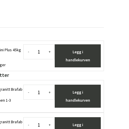
Mini Plus 45kg
Legg i
-
+
handlekurven
ager
tter
granitt Brafab
Legg i
-
+
en 1-3
handlekurven
granitt Brafab
Legg i
-
+