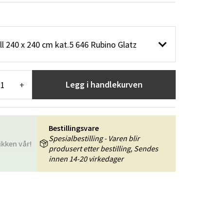
er
Hageredskaper
Gangmøbler
redning
l 240 x 240 cm kat.5 646 Rubino Glatz
Legg i handlekurven
+
Bestillingsvare
Spesialbestilling - Varen blir
ikken vår!
produsert etter bestilling, Sendes
innen 14-20 virkedager