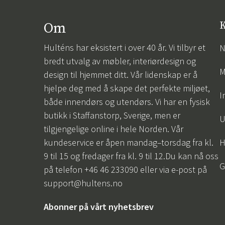
Om
K
Hulténs har eksistert i over 40 år. Vi tilbyr et
N
bredt utvalg av møbler, interiørdesign og
M
design til hjemmet ditt. Vår lidenskap er å
hjelpe deg med å skape det perfekte miljøet,
I
både innendørs og utendørs. Vi har en fysisk
butikk i Staffanstorp, Sverige, men er
U
tilgjengelige online i hele Norden. Vår
kundeservice er åpen mandag–torsdag fra kl.
H
9 til 15 og fredager fra kl. 9 til 12.Du kan nå oss
G
på telefon +46 46 233090 eller via e-post på
support@hultens.no
Abonner på vårt nyhetsbrev