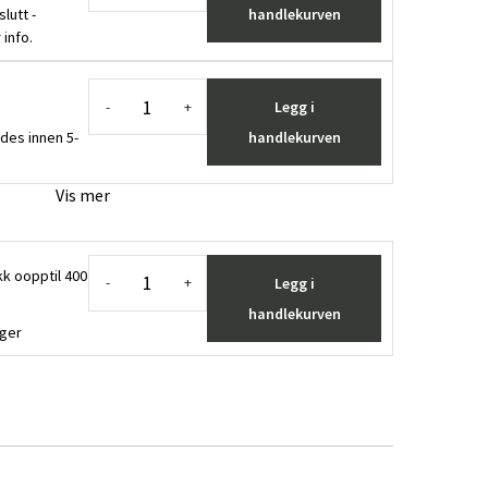
slutt -
handlekurven
 info.
Legg i
-
+
des innen 5-
handlekurven
Vis mer
k oopptil 400
Legg i
-
+
handlekurven
ager