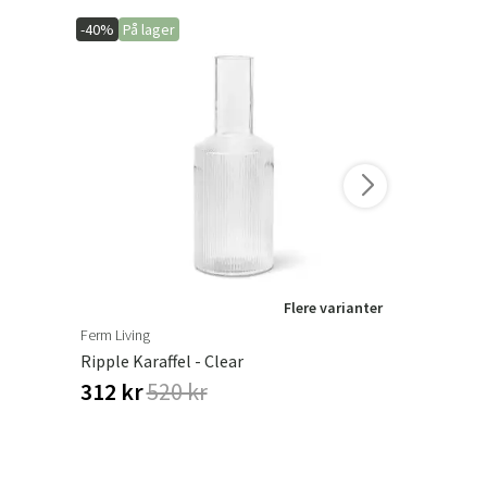
-40%
På lager
-15%
På lage
Flere varianter
Ferm Living
Leather Maste
Ripple Karaffel - Clear
Leather Pr
312 kr
520 kr
323 kr
38