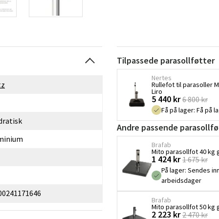
Tilpassede parasollføtter
Nertes
tz
Rullefot til parasoller 
Liro
5 440 kr
6 800 kr
Få på lager
:
Få på l
dratisk
Andre passende parasollfø
minium
Brafab
Mito parasollfot 40 kg 
1 424 kr
1 675 kr
På lager
:
Sendes inn
arbeidsdager
00241171646
Brafab
Mito parasollfot 50 kg 
2 223 kr
2 470 kr