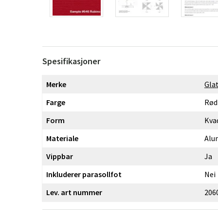
Spesifikasjoner
Merke
Gla
Farge
Rød
Form
Kva
Materiale
Alu
Vippbar
Ja
Inkluderer parasollfot
Nei
Lev. art nummer
206