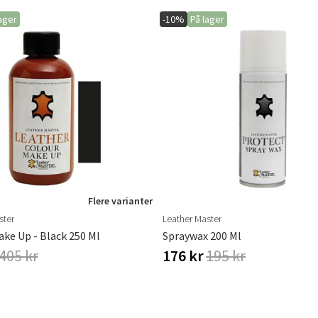
ager
-10%
På lager
Flere varianter
ster
Leather Master
ke Up - Black 250 Ml
Spraywax 200 Ml
405 kr
176 kr
195 kr