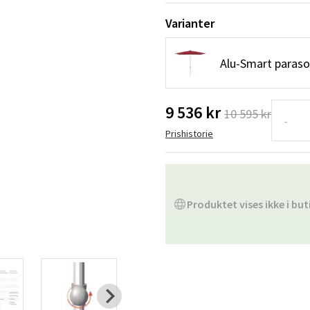
Hengestoler
Baderomstepp
Varianter
Vedlikeholdsprodukter
Småoppbevaring
Baderomsinn
Alu-Smart parasol
9 536 kr
10 595 kr
-
Prishistorie
Produktet vises ikke i but