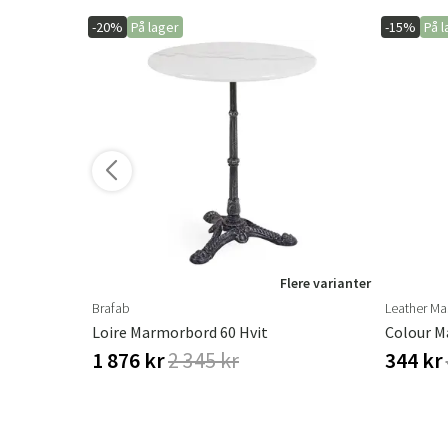
-20%
På lager
-15%
På l
ere varianter
Flere varianter
Brafab
Leather Ma
jet Eik
Loire Marmorbord 60 Hvit
Colour Ma
1 876 kr
2 345 kr
344 kr