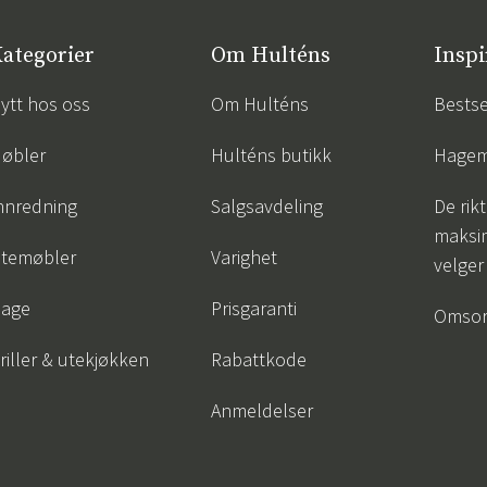
ategorier
Om Hulténs
Inspi
ytt hos oss
Om Hulténs
Bestse
øbler
Hulténs butikk
Hagem
nnredning
Salgsavdeling
De rik
maksim
temøbler
Varighet
velger
age
Prisgaranti
Omsor
riller & utekjøkken
Rabattkode
Anmeldelser