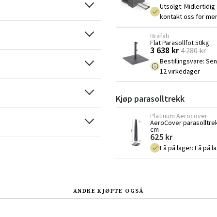
Utsolgt
:
Midlertidig 
kontakt oss for mer
Brafab
Flat Parasollfot 50kg
3 638 kr
4 280 kr
Bestillingsvare
:
Sen
12 virkedager
Sverige
Danmark
Kjøp parasolltrekk
Norge
Suomi
Platinum Aerocover
AeroCover parasolltrek
cm
625 kr
Få på lager
:
Få på l
ANDRE KJØPTE OGSÅ