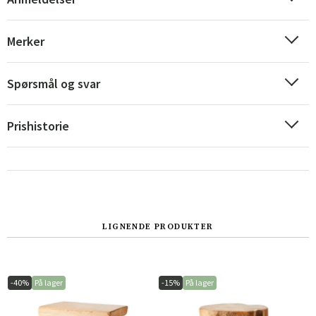
Merker
Spørsmål og svar
Prishistorie
Sverige
Danmark
LIGNENDE PRODUKTER
Norge
Suomi
-40%
På lager
-15%
På lager