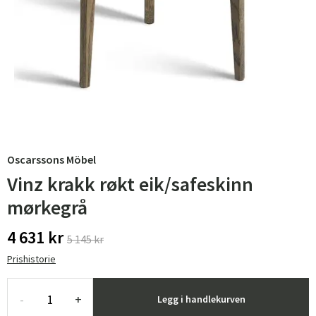
Oscarssons Möbel
Vinz krakk røkt eik/safeskinn
mørkegrå
4 631 kr
5 145 kr
Prishistorie
-
+
Legg i handlekurven