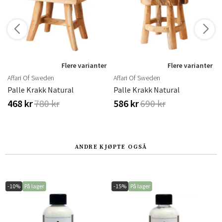
r
Flere varianter
Flere varianter
Affari Of Sweden
Affari Of Sweden
Palle Krakk Natural
Palle Krakk Natural
468 kr
780 kr
586 kr
690 kr
ANDRE KJØPTE OGSÅ
-10%
På lager
-15%
På lager