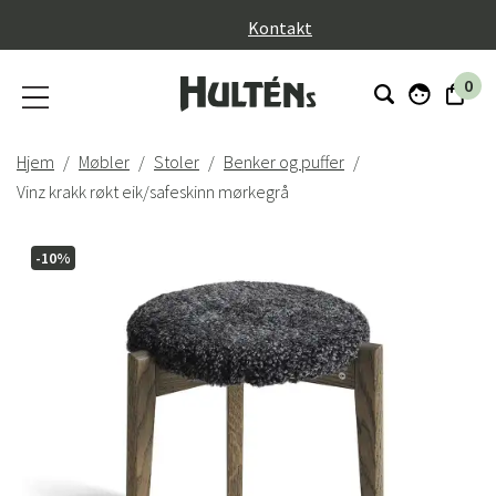
}
Kontakt
0
Hjem
Møbler
Stoler
Benker og puffer
Vinz krakk røkt eik/safeskinn mørkegrå
-10%