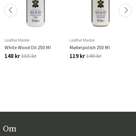
r
Leather Master
Leather Master
White Wood Oil 250 Ml
Møbelpolish 250 Ml
148 kr
165 kr
119 kr
140 kr
Om