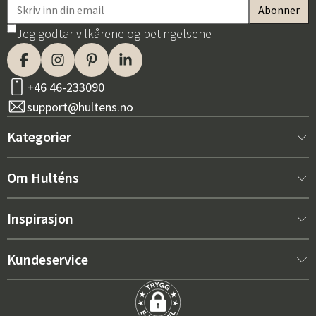
Jeg godtar
vilkårene og betingelsene
+46 46-233090
support@hultens.no
Kategorier
Nytt hos oss
Om Hulténs
Møbler
Om Hulténs
Inspirasjon
Innredning
Hulténs butikk
Bestselger
Kundeservice
Utemøbler
Salgsavdeling
Hagemøbeltrender 2026
Kontakt oss
Hage
Varighet