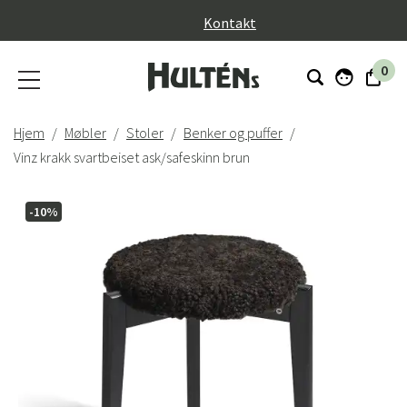
}
Kontakt
0
Hjem
Møbler
Stoler
Benker og puffer
Vinz krakk svartbeiset ask/safeskinn brun
-10%