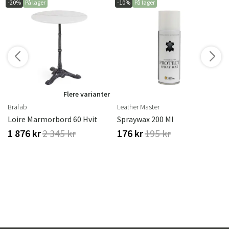
-20%
På lager
-10%
På lager
Flere varianter
Brafab
Leather Master
erproof
Loire Marmorbord 60 Hvit
Spraywax 200 Ml
1 876 kr
2 345 kr
176 kr
195 kr