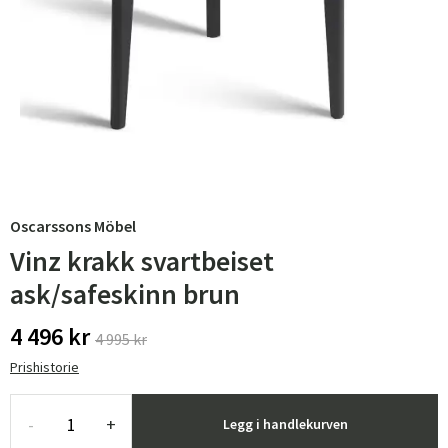
Oscarssons Möbel
Vinz krakk svartbeiset
ask/safeskinn brun
4 496 kr
4 995 kr
Prishistorie
-
+
Legg i handlekurven