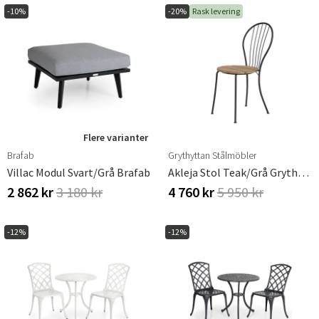
-10%
-20%
Rask levering
Flere varianter
Brafab
Grythyttan Stålmöbler
Villac Modul Svart/grå Brafab
Akleja Stol Teak/grå Grythyttan
2 862 kr
3 180 kr
4 760 kr
5 950 kr
-12%
-12%