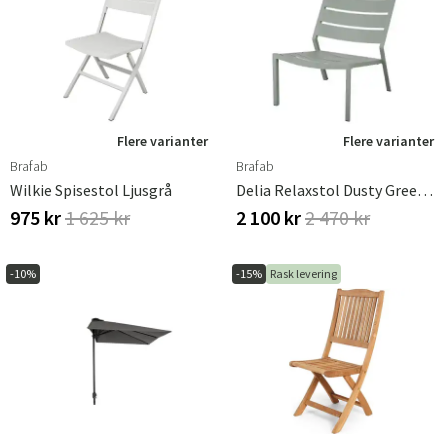
Flere varianter
Flere varianter
Brafab
Brafab
Wilkie Spisestol Ljusgrå
Delia Relaxstol Dusty Green Brafab
975 kr
1 625 kr
2 100 kr
2 470 kr
-10%
-15%
Rask levering