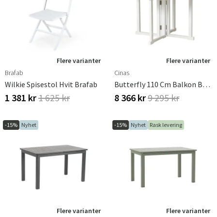
Flere varianter
Flere varianter
Brafab
Cinas
Wilkie Spisestol Hvit Brafab
Butterfly 110 Cm Balkon Bord
1 381 kr
1 625 kr
8 366 kr
9 295 kr
-15%
Nyhet
-15%
Nyhet
Rask levering
Sverige
Danmark
Norge
Suomi
Flere varianter
Flere varianter