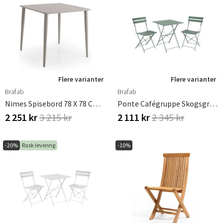
Flere varianter
Flere varianter
Brafab
Brafab
Nimes Spisebord 78 X 78 Cm Kaki Brafab
Ponte Cafégruppe Skogsgrønn Brafab
2 251 kr
3 215 kr
2 111 kr
2 345 kr
-20%
Rask levering
-10%