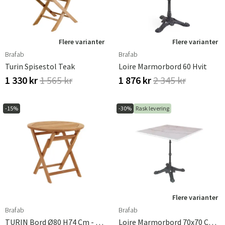
sin skjønnhet år etter år.
Flere varianter
Flere varianter
Brafab
Brafab
Turin Spisestol Teak
Loire Marmorbord 60 Hvit
1 330 kr
1 565 kr
1 876 kr
2 345 kr
-15%
-30%
Rask levering
Flere varianter
Brafab
Brafab
TURIN Bord Ø80 H74 Cm - Teak
Loire Marmorbord 70x70 Cm Hvit