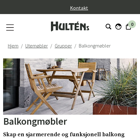
}
Kontakt
0
Hjem
Utemøbler
Grupper
Balkongmøbler
Balkongmøbler
Skap en sjarmerende og funksjonell balkong