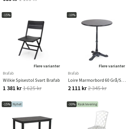
-15%
-10%
Flere varianter
Flere varianter
Brafab
Brafab
Wilkie Spisestol Svart Brafab
Loire Marmorbord 60 Grå/svart Brafab
1 381 kr
1 625 kr
2 111 kr
2 345 kr
-15%
Nyhet
-30%
Rask levering