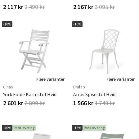
2 117 kr
2 490 kr
2 167 kr
3 095 kr
-10%
-10%
Flere varianter
Flere varianter
Cinas
Brafab
York Folde Karmstol Hvid
Arras Spisestol Hvid
2 601 kr
2 890 kr
1 566 kr
1 740 kr
-40%
Rask levering
-15%
Rask levering