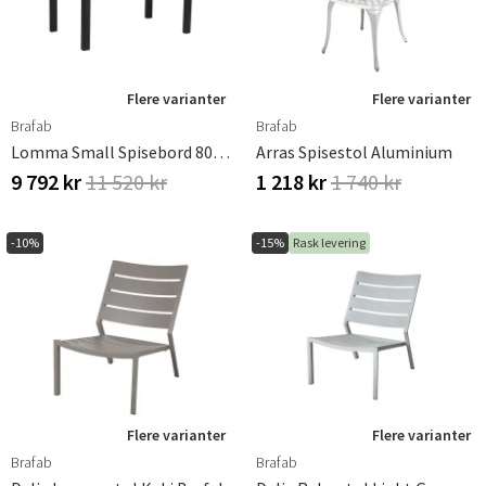
Flere varianter
Flere varianter
Brafab
Brafab
Lomma Small Spisebord 80x128-187 Cm Svart
Arras Spisestol Aluminium
9 792 kr
11 520 kr
1 218 kr
1 740 kr
-10%
-15%
Rask levering
Flere varianter
Flere varianter
Brafab
Brafab