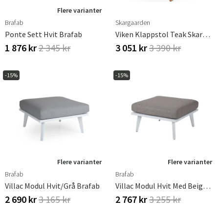
Flere varianter
Brafab
Skargaarden
Ponte Sett Hvit Brafab
Viken Klappstol Teak Skargaarden
1 876 kr
2 345 kr
3 051 kr
3 390 kr
-15%
-15%
Flere varianter
Flere varianter
Brafab
Brafab
Villac Modul Hvit/grå Brafab
Villac Modul Hvit Med Beige Pute Brafab
2 690 kr
3 165 kr
2 767 kr
3 255 kr