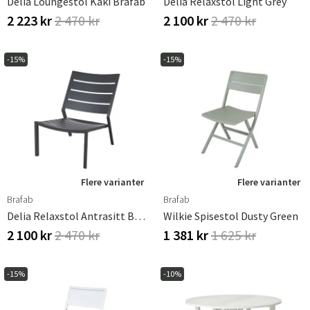
Delia Loungestol Kaki Brafab
Delia Relaxstol Light Grey
2 223 kr
2 470 kr
2 100 kr
2 470 kr
-15%
-15%
Flere varianter
Flere varianter
Brafab
Brafab
Delia Relaxstol Antrasitt Brafab
Wilkie Spisestol Dusty Green
2 100 kr
2 470 kr
1 381 kr
1 625 kr
-15%
-10%