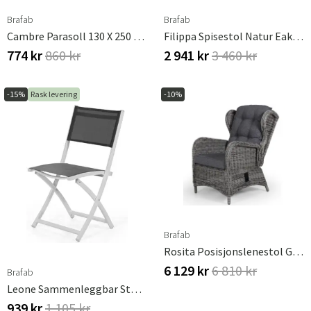
Brafab
Brafab
Cambre Parasoll 130 X 250 Cm Antrasitt/grå Brafab
Filippa Spisestol Natur Eak Brafab
774 kr
860 kr
2 941 kr
3 460 kr
-15%
Rask levering
-10%
Brafab
Rosita Posisjonslenestol Grå/grå Brafab
6 129 kr
6 810 kr
Brafab
Leone Sammenleggbar Stol Hvit/Grå
939 kr
1 105 kr