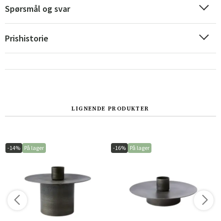
Spørsmål og svar
Prishistorie
LIGNENDE PRODUKTER
Sverige
Danmark
Norge
Suomi
-14%
På lager
-16%
På lager