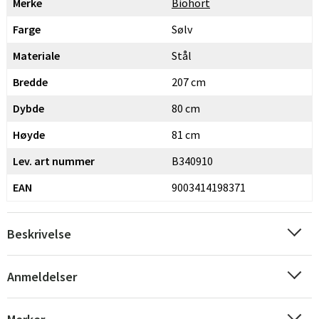
Merke
Biohort
Farge
Sølv
Materiale
Stål
Bredde
207 cm
Dybde
80 cm
Høyde
81 cm
Lev. art nummer
B340910
EAN
9003414198371
Sverige
Danmark
Beskrivelse
Norge
Suomi
Anmeldelser