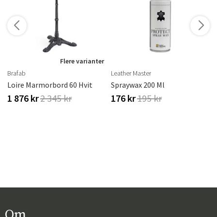
Flere varianter
Brafab
Leather Master
erproof
Loire Marmorbord 60 Hvit
Spraywax 200 Ml
1 876 kr
2 345 kr
176 kr
195 kr
Om