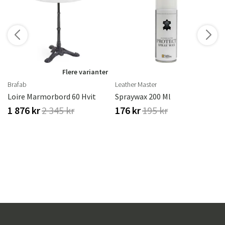
Flere varianter
Brafab
Leather Master
Loire Marmorbord 60 Hvit
Spraywax 200 Ml
1 876 kr
2 345 kr
176 kr
195 kr