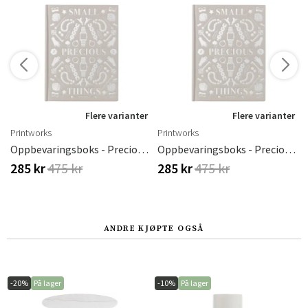
Flere varianter
Flere varianter
Printworks
Printworks
Oppbevaringsboks - Precious Things, Grå
Oppbevaringsboks - Precious Things, Grå
285 kr
475 kr
285 kr
475 kr
ANDRE KJØPTE OGSÅ
-20%
På lager
-10%
På lager