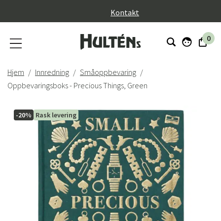
}
Kontakt
0
Hjem
Innredning
Småoppbevaring
Oppbevaringsboks - Precious Things, Green
-20%
Rask levering