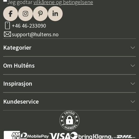
Jeg godtar
vilkårene og betingelsene
+46 46-233090
support@hultens.no
Kategorier
Nytt hos oss
Om Hulténs
Møbler
Om Hulténs
Inspirasjon
Innredning
Hulténs butikk
Bestselger
Kundeservice
Utemøbler
Salgsavdeling
Hagemøbeltrender 2026
Kontakt oss
Hage
Varighet
De riktige putene for maksimal komfort – slik velger du
Kjøpsvilkår
Griller & utekjøkken