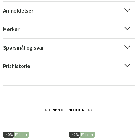
Anmeldelser
Merker
Spørsmål og svar
Prishistorie
Sverige
Danmark
LIGNENDE PRODUKTER
Norge
Suomi
-40%
På lager
-40%
På lager