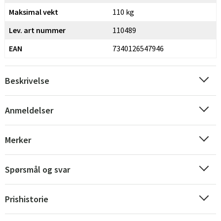
Maksimal vekt
110 kg
Lev. art nummer
110489
EAN
7340126547946
Beskrivelse
Anmeldelser
Sverige
Danmark
Norge
Suomi
Merker
Spørsmål og svar
Prishistorie