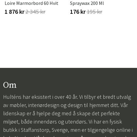
Loire Marmorbord 60 Hvit
Spraywax 200 Ml
1 876 kr
2 345 kr
176 kr
195 kr
Om
Hulténs har eksistert i over 40 år. Vi tilbyr et bredt utvalg
av møbler, interiørdesign og design til hjemmet ditt. Vår
lidenskap er å hjelpe deg med å skape det perfekte
miljøet, både innendørs og utendørs. Vi har en fysisk
butikk i Staffanstorp, Sverige, men er tilgjengelige online i