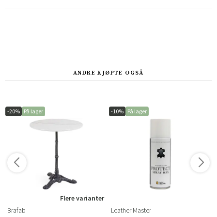
ANDRE KJØPTE OGSÅ
-20%
På lager
-10%
På lager
r
Flere varianter
Brafab
Leather Master