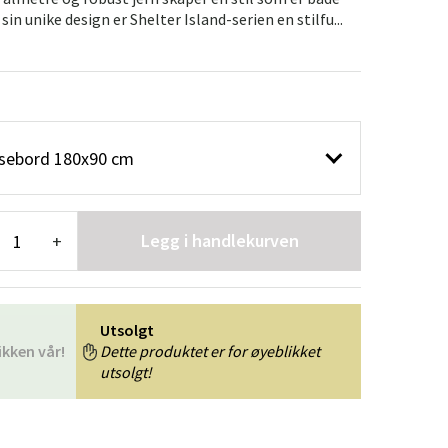
er
Hageredskaper
Gangmøbler
in unike design er Shelter Island-serien en stilfu...
redning
pisebord 180x90 cm
Legg i handlekurven
+
Utsolgt
ikken vår!
Dette produktet er for øyeblikket
utsolgt!