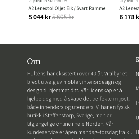
Grythyttan Stålmöbler
Grythyttan
A2 Lenestol Oljet Eik / Svart Ramme
5 044 kr
5 605 kr
6 178 
Om
K
Hulténs har eksistert i over 40 år. Vi tilbyr et
N
bredt utvalg av møbler, interiørdesign og
M
design til hjemmet ditt. Vår lidenskap er å
hjelpe deg med å skape det perfekte miljøet,
I
både innendørs og utendørs. Vi har en fysisk
butikk i Staffanstorp, Sverige, men er
U
tilgjengelige online i hele Norden. Vår
kundeservice er åpen mandag–torsdag fra kl.
H