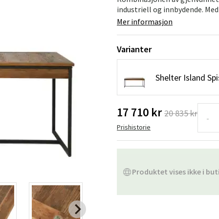
Hengestoler
Baderomstepp
industriell og innbydende. Med s
Mer informasjon
Vedlikeholdsprodukter
Småoppbevaring
Baderomsinn
Varianter
Shelter Island S
17 710 kr
20 835 kr
-
Prishistorie
Produktet vises ikke i but