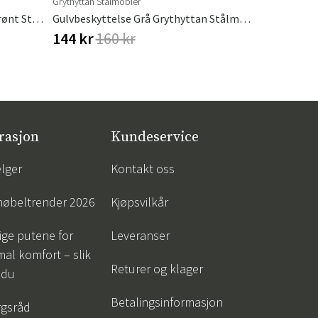
Grythyttan Stålmöbler
Weber
A2 Lenestol I Oljet Eik / Mørkegrønt Stativ Grythyttan Stålmöbler
Gulvbeskyttelse Grå Grythyttan Stålmöbler
Pizzastein/
144 kr
160 kr
868 kr
96
rasjon
Kundeservice
lger
Kontakt oss
øbeltrender 2026
Kjøpsvilkår
tige putene for
Leveranser
al komfort – slik
Returer og klager
 du
Betalingsinformasjon
gsråd