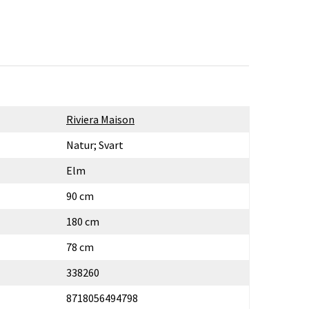
Riviera Maison
Natur; Svart
Elm
90 cm
180 cm
78 cm
338260
8718056494798