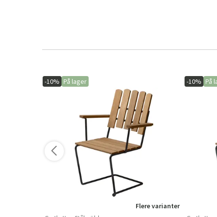
-10%
På lager
-10%
På l
Flere varianter