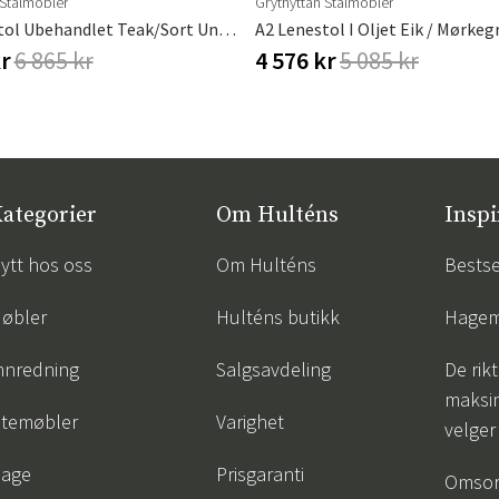
 Stålmöbler
Grythyttan Stålmöbler
A2 Lenestol Ubehandlet Teak/sort Understell
kr
6 865 kr
4 576 kr
5 085 kr
ategorier
Om Hulténs
Inspi
ytt hos oss
Om Hulténs
Bestse
øbler
Hulténs butikk
Hagem
nnredning
Salgsavdeling
De rik
maksim
temøbler
Varighet
velger
age
Prisgaranti
Omsor