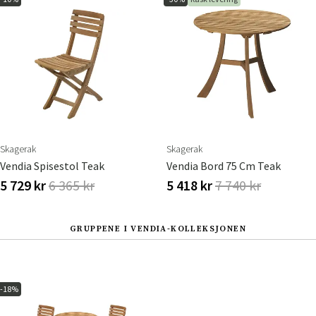
Skagerak
Skagerak
Vendia Spisestol Teak
Vendia Bord 75 Cm Teak
5 729 kr
6 365 kr
5 418 kr
7 740 kr
GRUPPENE I VENDIA-KOLLEKSJONEN
-18%