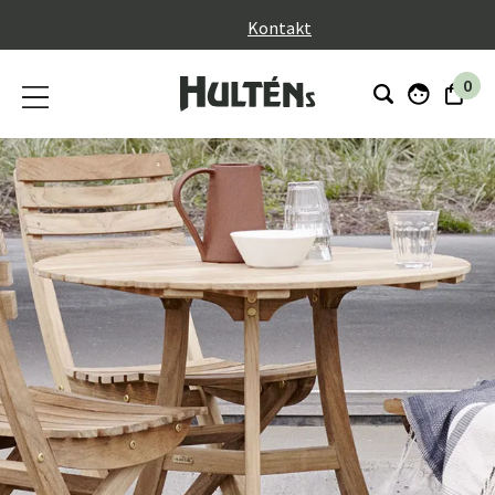
}
Kontakt
0