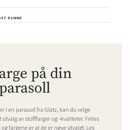
GET RAMME
farge på din
parasoll
r i en parasoll fra Glatz, kan du velge
utvalg av stofffarger og -kvaliteter. Felles
e og fargene er at de er nøye utvalgt. Les