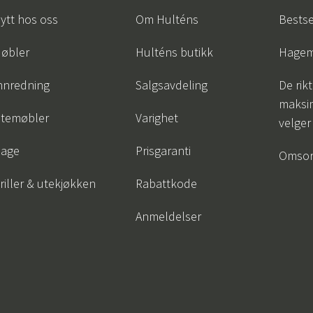
ytt hos oss
Om Hulténs
Bestse
øbler
Hulténs butikk
Hagem
nnredning
Salgsavdeling
De rik
maksim
temøbler
Varighet
velger
age
Prisgaranti
Omsor
riller & utekjøkken
Rabattkode
Anmeldelser