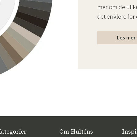
mer om de ulike
det enklere for
Les mer 
ategorier
Om Hulténs
Inspi