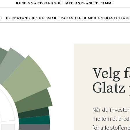
RUND SMART-PARASOLL MED ANTRASITT RAMME
DE OG REKTANGULÆRE SMART-PARASOLLER MED ANTRASITTFAR
Velg 
Glatz 
Sverige
Danmark
Når du investere
mellom et bredt 
Norge
Suomi
for alle stoffen