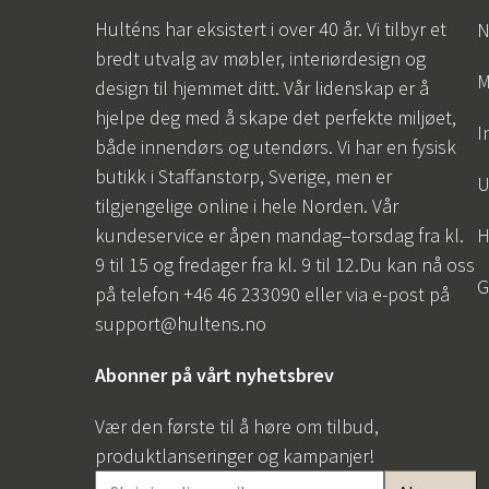
Hulténs har eksistert i over 40 år. Vi tilbyr et
N
bredt utvalg av møbler, interiørdesign og
M
design til hjemmet ditt. Vår lidenskap er å
hjelpe deg med å skape det perfekte miljøet,
I
både innendørs og utendørs. Vi har en fysisk
butikk i Staffanstorp, Sverige, men er
U
tilgjengelige online i hele Norden. Vår
kundeservice er åpen mandag–torsdag fra kl.
H
9 til 15 og fredager fra kl. 9 til 12.Du kan nå oss
G
på telefon +46 46 233090 eller via e-post på
support@hultens.no
Abonner på vårt nyhetsbrev
Vær den første til å høre om tilbud,
produktlanseringer og kampanjer!