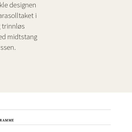
nkle designen
er
Hageredskaper
Gangmøbler
rasolltaket i
redning
 trinnløs
med midtstang
assen.
 RAMME