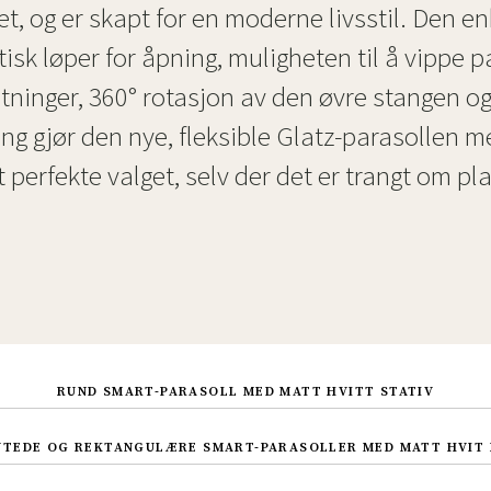
et, og er skapt for en moderne livsstil. Den e
Hengestoler
Baderomstepp
isk løper for åpning, muligheten til å vippe pa
Vedlikeholdsprodukter
Småoppbevaring
Baderomsinn
tninger, 360° rotasjon av den øvre stangen og
ng gjør den nye, fleksible Glatz-parasollen 
et perfekte valget, selv der det er trangt om pl
RUND SMART-PARASOLL MED MATT HVITT STATIV
NTEDE OG REKTANGULÆRE SMART-PARASOLLER MED MATT HVIT