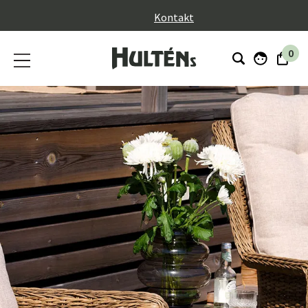
}
Kontakt
0