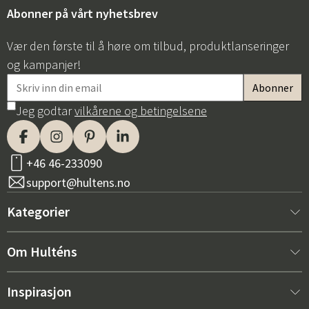
Abonner på vårt nyhetsbrev
Vær den første til å høre om tilbud, produktlanseringer
og kampanjer!
Jeg godtar
vilkårene og betingelsene
+46 46-233090
support@hultens.no
Kategorier
Nytt hos oss
Om Hulténs
Møbler
Om Hulténs
Inspirasjon