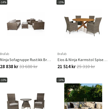
-14%
-15%
Brafab
Brafab
Ninja Sofagruppe Rustikk Brafab
Eios & Ninja Karmstol Spisegruppe Brafab
28 838 kr
33 680 kr
21 514 kr
25 310 kr
-10%
-14%