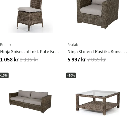
Brafab
Brafab
Ninja Spisestol Inkl. Pute Brafab
Ninja Stolen I Rustikk Kunstrotting Inkludert Vanntette Puter
1 058 kr
2 115 kr
5 997 kr
7 055 kr
-15%
-10%