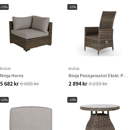
-15%
-10%
Brafab
Brafab
Ninja Horns
Ninja Posisjonsstol Ekskl. Pute Brafab
5 682 kr
6 685 kr
2 894 kr
3 215 kr
-10%
-10%