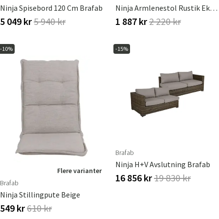
Ninja Spisebord 120 Cm Brafab
Ninja Armlenestol Rustik Ekskl. Pute
5 049 kr
5 940 kr
1 887 kr
2 220 kr
-10%
-15%
Brafab
Ninja H+V Avslutning Brafab
Flere varianter
16 856 kr
19 830 kr
Brafab
Ninja Stillingpute Beige
549 kr
610 kr