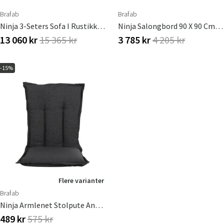
Brafab
Brafab
Ninja 3-Seters Sofa I Rustikk Kunstrotting Inkludert Vannavstøtende Puter
Ninja Salongbord 90 X 90 Cm Brafab
Sverige
Danmark
13 060 kr
15 365 kr
3 785 kr
4 205 kr
Norge
Suomi
-15%
Flere varianter
Brafab
Ninja Armlenet Stolpute Antracit
489 kr
575 kr