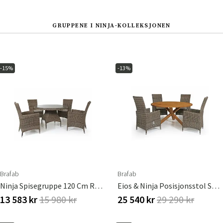
GRUPPENE I NINJA-KOLLEKSJONEN
-15%
-13%
Brafab
Brafab
Ninja Spisegruppe 120 Cm Rustikk Brafab
Eios & Ninja Posisjonsstol Spisegruppe Brafab
13 583 kr
15 980 kr
25 540 kr
29 290 kr