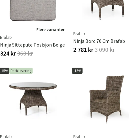
Flere varianter
Brafab
Brafab
Ninja Bord 70 Cm Brafab
Ninja Sittepute Posisjon Beige
2 781 kr
3 090 kr
324 kr
360 kr
-15%
Rask levering
-15%
Brafab
Brafab