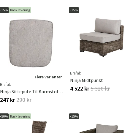
-15%
Rask levering
-15%
Brafab
Flere varianter
Ninja Midtpunkt
Brafab
4 522 kr
5 320 kr
Ninja Sittepute Til Karmstol Beige
247 kr
290 kr
-50%
Rask levering
-15%