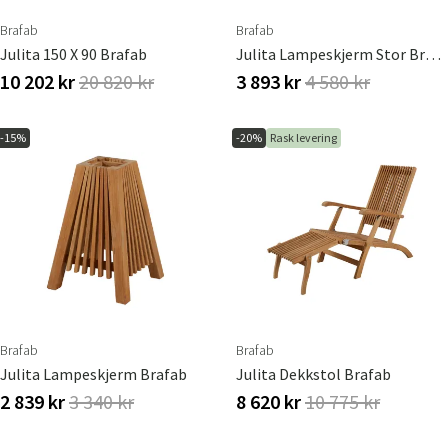
Brafab
Brafab
Julita 150 X 90 Brafab
Julita Lampeskjerm Stor Brafab
10 202 kr
20 820 kr
3 893 kr
4 580 kr
-15%
-20%
Rask levering
Brafab
Brafab
Julita Lampeskjerm Brafab
Julita Dekkstol Brafab
2 839 kr
3 340 kr
8 620 kr
10 775 kr