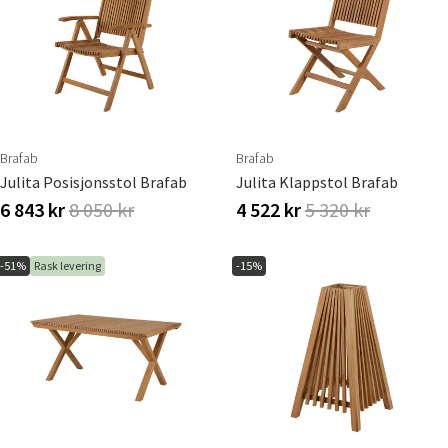
Brafab
Brafab
Julita Posisjonsstol Brafab
Julita Klappstol Brafab
6 843 kr
8 050 kr
4 522 kr
5 320 kr
-51%
Rask levering
-15%