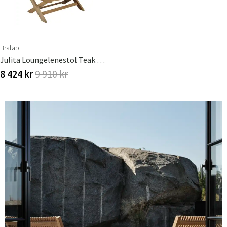
Brafab
Julita Loungelenestol Teak Brafab
8 424 kr
9 910 kr