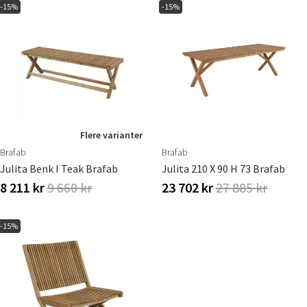
-15%
-15%
Flere varianter
Brafab
Brafab
Julita Benk I Teak Brafab
Julita 210 X 90 H 73 Brafab
8 211 kr
9 660 kr
23 702 kr
27 885 kr
Sverige
Danmark
-15%
Norge
Suomi