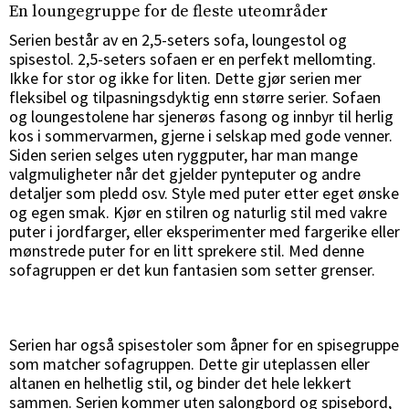
En loungegruppe for de fleste uteområder
Serien består av en 2,5-seters sofa, loungestol og
spisestol. 2,5-seters sofaen er en perfekt mellomting.
Ikke for stor og ikke for liten. Dette gjør serien mer
fleksibel og tilpasningsdyktig enn større serier. Sofaen
og loungestolene har sjenerøs fasong og innbyr til herlig
kos i sommervarmen, gjerne i selskap med gode venner.
Siden serien selges uten ryggputer, har man mange
valgmuligheter når det gjelder pynteputer og andre
detaljer som pledd osv. Style med puter etter eget ønske
og egen smak. Kjør en stilren og naturlig stil med vakre
puter i jordfarger, eller eksperimenter med fargerike eller
mønstrede puter for en litt sprekere stil. Med denne
sofagruppen er det kun fantasien som setter grenser.
Serien har også spisestoler som åpner for en spisegruppe
som matcher sofagruppen. Dette gir uteplassen eller
altanen en helhetlig stil, og binder det hele lekkert
sammen. Serien kommer uten salongbord og spisebord,