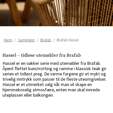
Hjem
Samlinger
Brafab
Brafab Hassel
Hassel – tidløse utemøbler fra Brafab
Sverige
Danmark
Hassel er en vakker serie med utemøbler fra Brafab.
Norge
Suomi
Åpent flettet kunstrotting og ramme i klassisk teak gir
serien et tidløst preg. De varme fargene gir et mykt og
trivelig inntrykk som passer til de fleste uteomgivelser.
Hassel er et utmerket valg når man vil skape en
hjemmekoselig atmosfære, enten man skal innrede
uteplassen eller balkongen.