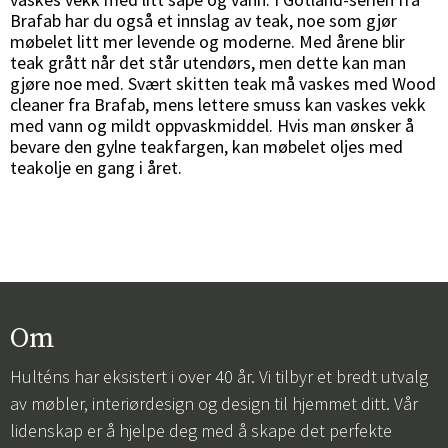
Brafab har du også et innslag av teak, noe som gjør
møbelet litt mer levende og moderne. Med årene blir
teak grått når det står utendørs, men dette kan man
gjøre noe med. Svært skitten teak må vaskes med Wood
cleaner fra Brafab, mens lettere smuss kan vaskes vekk
med vann og mildt oppvaskmiddel. Hvis man ønsker å
bevare den gylne teakfargen, kan møbelet oljes med
teakolje en gang i året.
Om
Hulténs har eksistert i over 40 år. Vi tilbyr et bredt utvalg
av møbler, interiørdesign og design til hjemmet ditt. Vår
lidenskap er å hjelpe deg med å skape det perfekte