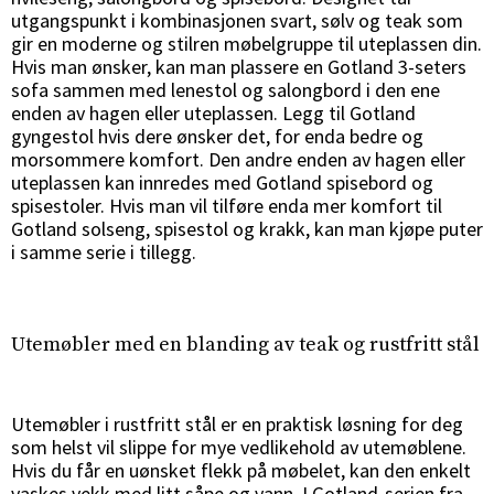
utgangspunkt i kombinasjonen svart, sølv og teak som
gir en moderne og stilren møbelgruppe til uteplassen din.
Hvis man ønsker, kan man plassere en Gotland 3-seters
sofa sammen med lenestol og salongbord i den ene
enden av hagen eller uteplassen. Legg til Gotland
gyngestol hvis dere ønsker det, for enda bedre og
morsommere komfort. Den andre enden av hagen eller
uteplassen kan innredes med Gotland spisebord og
spisestoler. Hvis man vil tilføre enda mer komfort til
Gotland solseng, spisestol og krakk, kan man kjøpe puter
i samme serie i tillegg.
Utemøbler med en blanding av teak og rustfritt stål
Utemøbler i rustfritt stål er en praktisk løsning for deg
som helst vil slippe for mye vedlikehold av utemøblene.
Hvis du får en uønsket flekk på møbelet, kan den enkelt
vaskes vekk med litt såpe og vann. I Gotland-serien fra