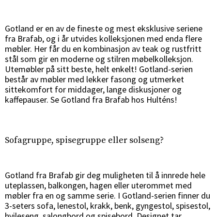
Gotland er en av de fineste og mest eksklusive seriene
fra Brafab, og i år utvides kolleksjonen med enda flere
møbler. Her får du en kombinasjon av teak og rustfritt
stål som gir en moderne og stilren møbelkolleksjon.
Utemøbler på sitt beste, helt enkelt! Gotland-serien
består av møbler med lekker fasong og utmerket
sittekomfort for middager, lange diskusjoner og
kaffepauser. Se Gotland fra Brafab hos Hulténs!
Sverige
Danmark
Sofagruppe, spisegruppe eller solseng?
Norge
Suomi
Gotland fra Brafab gir deg muligheten til å innrede hele
uteplassen, balkongen, hagen eller uterommet med
møbler fra en og samme serie. I Gotland-serien finner du
3-seters sofa, lenestol, krakk, benk, gyngestol, spisestol,
hvileseng, salongbord og spisebord. Designet tar