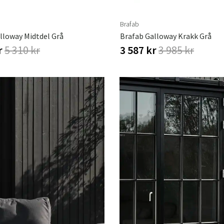
Brafab
lloway Midtdel Grå
Brafab Galloway Krakk Grå
r
5 310 kr
3 587 kr
3 985 kr
Sverige
Danmark
Norge
Suomi