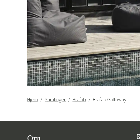
Hjem
Samlinger
Brafab
Brafab Galloway
Om
K