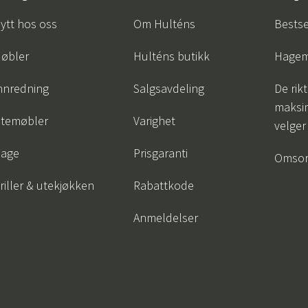
ytt hos oss
Om Hulténs
Bestse
øbler
Hulténs butikk
Hagem
nnredning
Salgsavdeling
De rik
maksim
temøbler
Varighet
velger
age
Prisgaranti
Omsor
riller & utekjøkken
Rabattkode
Anmeldelser