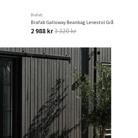
Brafab
Brafab Galloway Beanbag Lenestol Grå
2 988 kr
3 320 kr