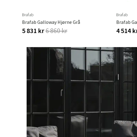
Brafab
Brafab
Brafab Galloway Hjørne Grå
Brafab Ga
5 831 kr
6 860 kr
4 514 k