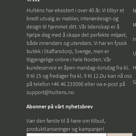
Hulténs har eksistert i over 40 år. Vi tilbyr et
N
bredt utvalg av møbler, interiørdesign og
M
design til hjemmet ditt. Vår lidenskap er å
hjelpe deg med å skape det perfekte miljøet,
I
både innendørs og utendørs. Vi har en fysisk
butikk i Staffanstorp, Sverige, men er
U
tilgjengelige online i hele Norden. Vår
kundeservice er åpen mandag–torsdag fra kl.
H
9 til 15 og fredager fra kl. 9 til 12.Du kan nå oss
G
på telefon +46 46 233090 eller via e-post på
support@hultens.no
Abonner på vårt nyhetsbrev
Vær den første til å høre om tilbud,
produktlanseringer og kampanjer!