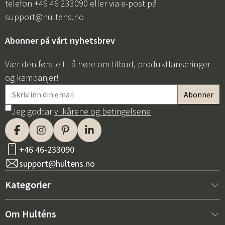
telefon +46 46 233090 eller via e-post på
support@hultens.no
Abonner på vårt nyhetsbrev
Vær den første til å høre om tilbud, produktlanseringer
og kampanjer!
Jeg godtar
vilkårene og betingelsene
+46 46-233090
support@hultens.no
Kategorier
Nytt hos oss
Om Hulténs