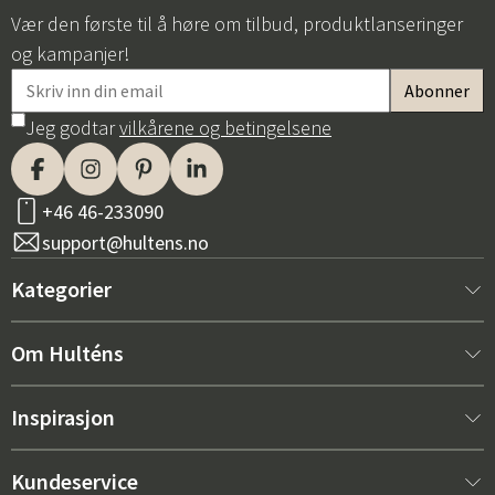
Vær den første til å høre om tilbud, produktlanseringer
og kampanjer!
Jeg godtar
vilkårene og betingelsene
+46 46-233090
support@hultens.no
Kategorier
Nytt hos oss
Om Hulténs
Møbler
Om Hulténs
Inspirasjon
Innredning
Hulténs butikk
Bestselger
Kundeservice