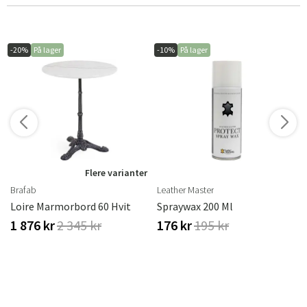
-20%
På lager
-10%
På lager
r
Flere varianter
Brafab
Leather Master
Loire Marmorbord 60 Hvit
Spraywax 200 Ml
1 876 kr
2 345 kr
176 kr
195 kr