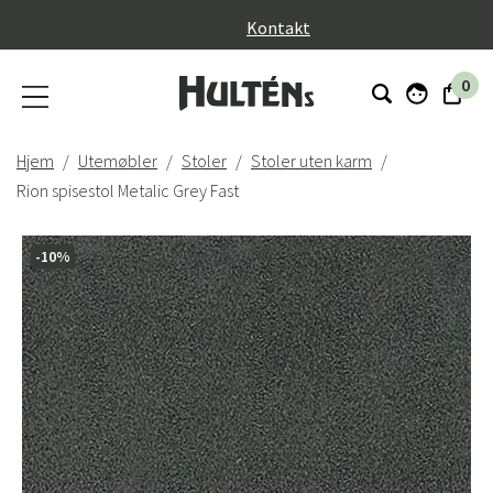
}
Kontakt
0
Hjem
Utemøbler
Stoler
Stoler uten karm
Rion spisestol Metalic Grey Fast
-10%