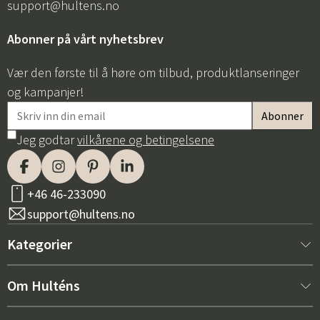
support@hultens.no
Abonner på vårt nyhetsbrev
Vær den første til å høre om tilbud, produktlanseringer
og kampanjer!
Jeg godtar
vilkårene og betingelsene
+46 46-233090
support@hultens.no
Kategorier
Nytt hos oss
Om Hulténs
Møbler