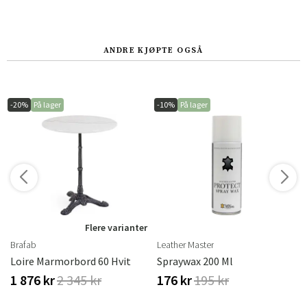
ANDRE KJØPTE OGSÅ
-20%
På lager
-10%
På lager
Flere varianter
Brafab
Leather Master
Loire Marmorbord 60 Hvit
Spraywax 200 Ml
1 876 kr
2 345 kr
176 kr
195 kr