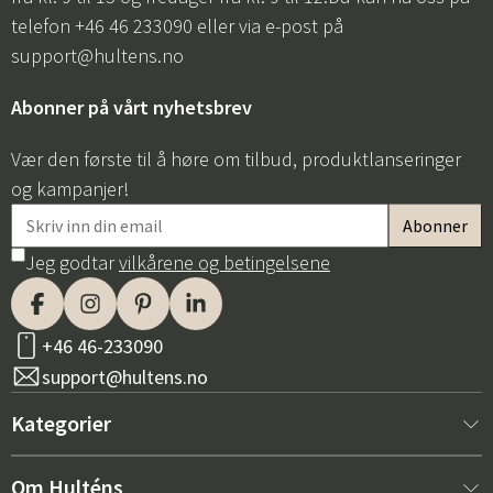
telefon +46 46 233090 eller via e-post på
support@hultens.no
Abonner på vårt nyhetsbrev
Vær den første til å høre om tilbud, produktlanseringer
og kampanjer!
Jeg godtar
vilkårene og betingelsene
+46 46-233090
support@hultens.no
Kategorier
Nytt hos oss
Om Hulténs