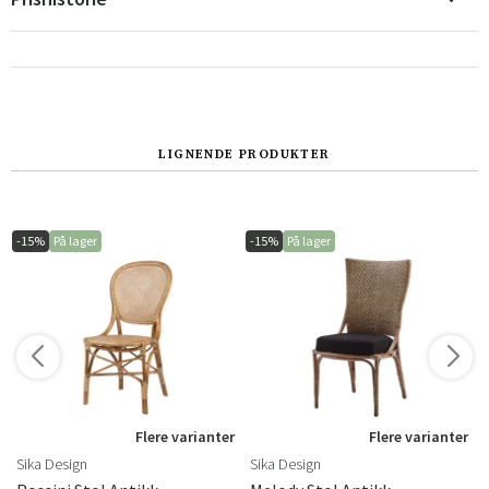
LIGNENDE PRODUKTER
Sverige
Danmark
-15%
På lager
-15%
På lager
Norge
Suomi
r
Flere varianter
Flere varianter
Sika Design
Sika Design