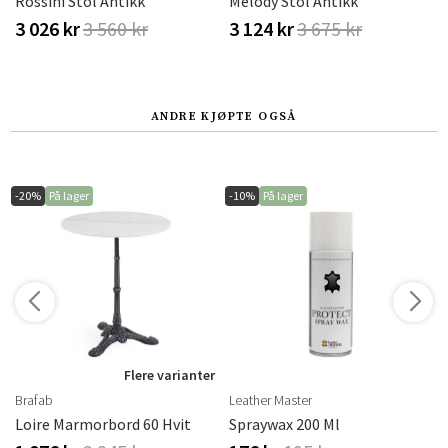
Rossini Stol Antikk
Melody Stol Antikk
3 026 kr
3 560 kr
3 124 kr
3 675 kr
ANDRE KJØPTE OGSÅ
-20%
På lager
-10%
På lager
Flere varianter
Brafab
Leather Master
Loire Marmorbord 60 Hvit
Spraywax 200 Ml