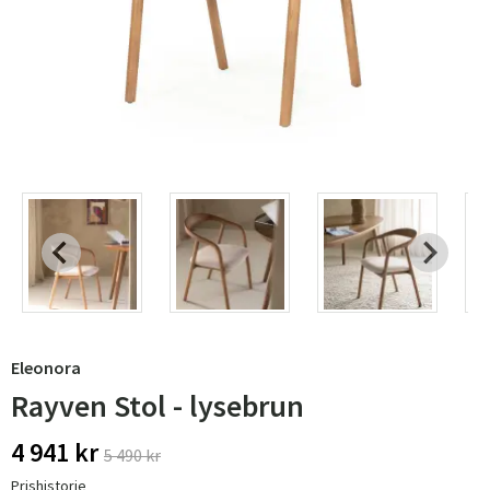
Eleonora
Rayven Stol - lysebrun
4 941 kr
5 490 kr
Prishistorie