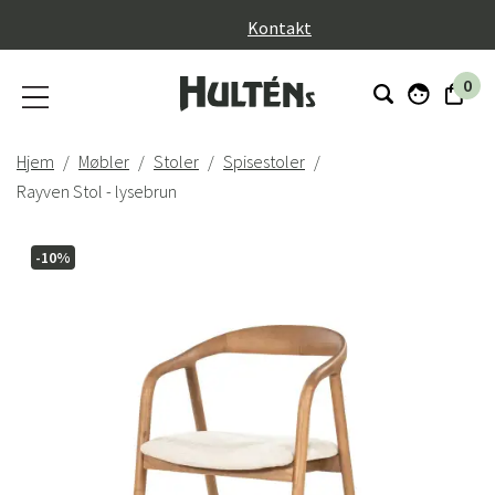
}
Kontakt
0
Hjem
Møbler
Stoler
Spisestoler
Rayven Stol - lysebrun
-10%