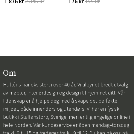
1 876 kr
2 345 kr
176 kr
195 kr
Om
Hulténs har eksistert i over 40 år. Vi tilbyr et bredt utvalg
av møbler, interiørdesign og design til hjemmet ditt. Vår
lidenskap er å hjelpe deg med å skape det perfekte
miljøet, både innendørs og utendørs. Vi har en fysisk
butikk i Staffanstorp, Sverige, men er tilgjengelige online i
hele Norden. Vår kundeservice er åpen mandag–torsdag
fra kl. 9 til 15 og fredager fra kl. 9 til 12.Du kan nå oss på