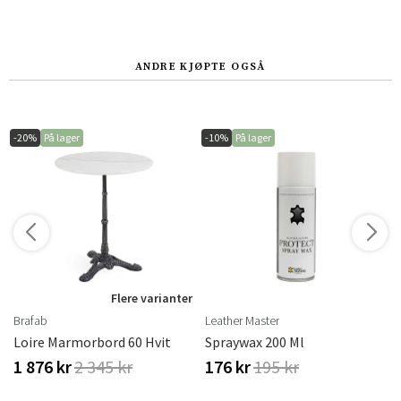
ANDRE KJØPTE OGSÅ
-20%
På lager
-10%
På lager
r
Flere varianter
Brafab
Leather Master
Loire Marmorbord 60 Hvit
Spraywax 200 Ml
1 876 kr
2 345 kr
176 kr
195 kr