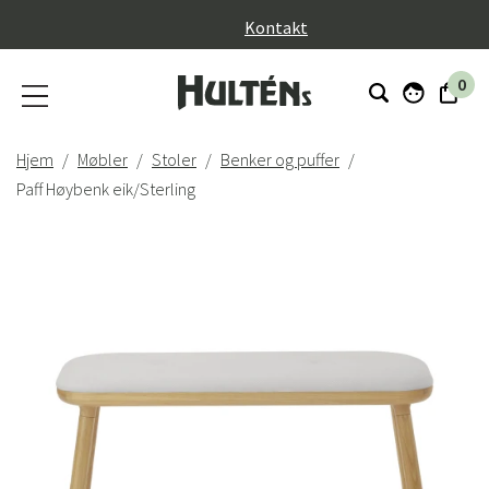
}
Kontakt
0
Hjem
Møbler
Stoler
Benker og puffer
Paff Høybenk eik/Sterling