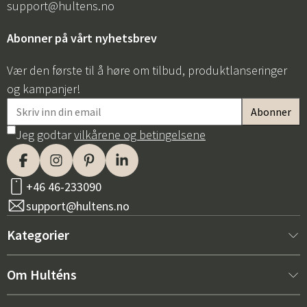
support@hultens.no
Abonner på vårt nyhetsbrev
Vær den første til å høre om tilbud, produktlanseringer
og kampanjer!
Jeg godtar
vilkårene og betingelsene
+46 46-233090
support@hultens.no
Kategorier
Nytt hos oss
Om Hulténs
Møbler