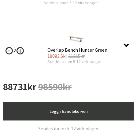
Sendes innen 5-12 virkedager
Overlap Bench Hunter Green
2
19093.5
kr
21215
kr
Sendes innen 5-12 virkedager
88731
kr
98590
kr
Legg i handlekurven
Sendes innen 5-12 virkedager