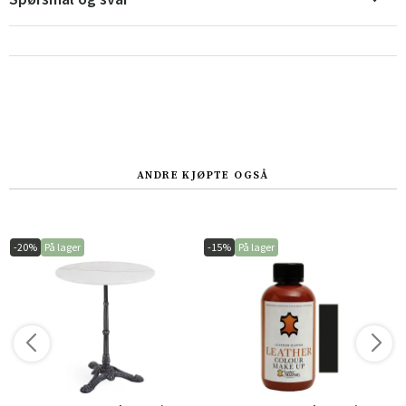
Sverige
Danmark
Norge
Suomi
ANDRE KJØPTE OGSÅ
-20%
På lager
-15%
På lager