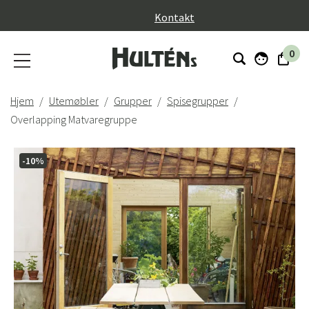
}
Kontakt
0
Hjem
Utemøbler
Grupper
Spisegrupper
Overlapping Matvaregruppe
-10%