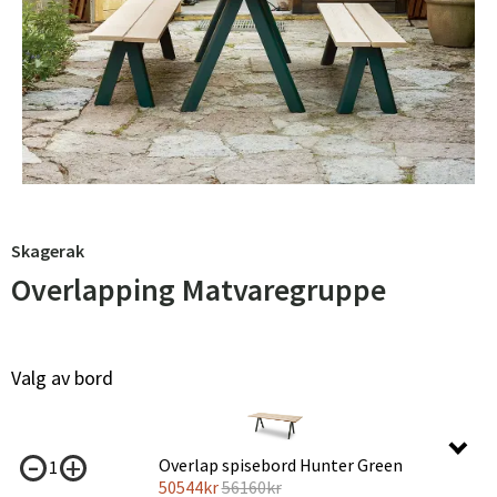
Skagerak
Overlapping Matvaregruppe
Valg av bord
Overlap spisebord Hunter Green
1
50544
kr
56160
kr