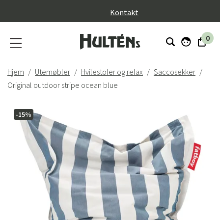
}
Kontakt
0
Hjem
Utemøbler
Hvilestoler og relax
Saccosekker
Original outdoor stripe ocean blue
-15%