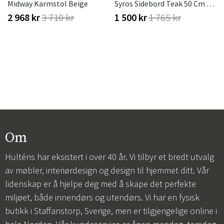
Midway Karmstol Beige
Syros Sidebord Teak 50 Cm Brafab
2 968 kr
3 710 kr
1 500 kr
1 765 kr
Om
Hulténs har eksistert i over 40 år. Vi tilbyr et bredt utvalg
av møbler, interiørdesign og design til hjemmet ditt. Vår
lidenskap er å hjelpe deg med å skape det perfekte
miljøet, både innendørs og utendørs. Vi har en fysisk
butikk i Staffanstorp, Sverige, men er tilgjengelige online i