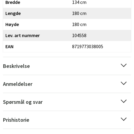
Bredde
134 cm
Lengde
180 cm
Høyde
180 cm
Lev. art nummer
104558
EAN
8719773038005
Beskrivelse
Sverige
Danmark
Norge
Suomi
Anmeldelser
Spørsmål og svar
Prishistorie