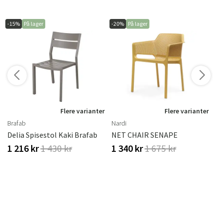
-15%
På lager
-20%
På lager
Flere varianter
Flere varianter
Brafab
Nardi
Delia Spisestol Kaki Brafab
NET CHAIR SENAPE
1 216 kr
1 430 kr
1 340 kr
1 675 kr