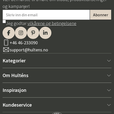
og kampanjer!
Jeg godtar
vilkårene og betingelsene
+46 46-233090
support@hultens.no
Kategorier
Nytt hos oss
Om Hulténs
Møbler
Om Hulténs
Inspirasjon
Innredning
Hulténs butikk
Bestselger
Kundeservice
Utemøbler
Salgsavdeling