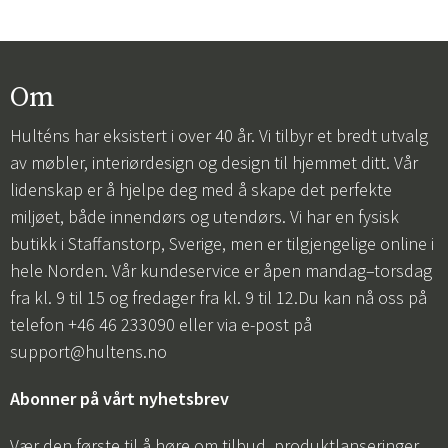
Om
Hulténs har eksistert i over 40 år. Vi tilbyr et bredt utvalg
av møbler, interiørdesign og design til hjemmet ditt. Vår
lidenskap er å hjelpe deg med å skape det perfekte
miljøet, både innendørs og utendørs. Vi har en fysisk
butikk i Staffanstorp, Sverige, men er tilgjengelige online i
hele Norden. Vår kundeservice er åpen mandag–torsdag
fra kl. 9 til 15 og fredager fra kl. 9 til 12.Du kan nå oss på
telefon +46 46 233090 eller via e-post på
support@hultens.no
Abonner på vårt nyhetsbrev
Vær den første til å høre om tilbud, produktlanseringer