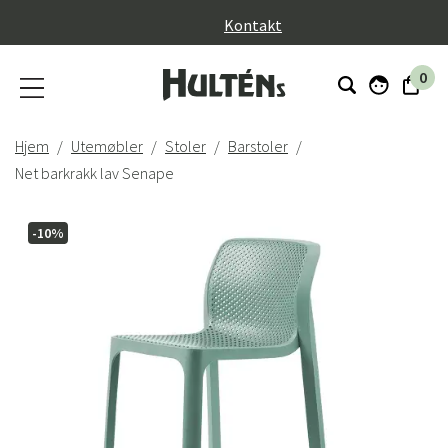
}
Kontakt
0
Hjem
Utemøbler
Stoler
Barstoler
Net barkrakk lav Senape
-10%