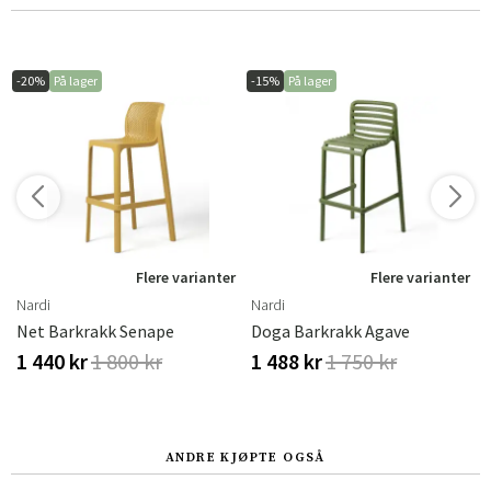
-20%
På lager
-15%
På lager
r
Flere varianter
Flere varianter
Nardi
Nardi
Net Barkrakk Senape
Doga Barkrakk Agave
1 440 kr
1 800 kr
1 488 kr
1 750 kr
ANDRE KJØPTE OGSÅ