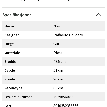
Spesifikasjoner
Merke
Nardi
Designer
Raffaello Galiotto
Farge
Gul
Materiale
Plast
Bredde
48.5 cm
Dybde
51 cm
Høyde
90 cm
Setehøyde
65 cm
Lev. art nummer
4035656000
EAN
8010352356566