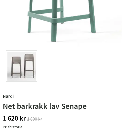
Nardi
Net barkrakk lav Senape
1 620 kr
1 800 kr
Prishistorie