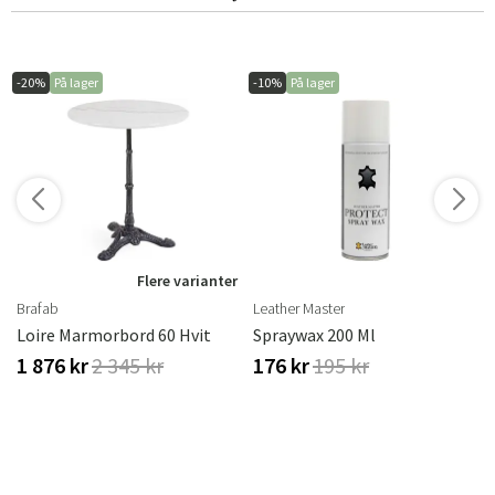
-20%
På lager
-10%
På lager
r
Flere varianter
Brafab
Leather Master
Loire Marmorbord 60 Hvit
Spraywax 200 Ml
1 876 kr
2 345 kr
176 kr
195 kr