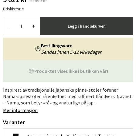
10 690 kr
Prishistorie
-
+
Legg i handlekurven
Bestillingsvare
Sendes innen 5-12 virkedager
Produktet vises ikke i butikken vår!
Inspirert av tradisjonelle japanske pinne-stoler forener
Nama-spisestolen rå enkelhet med raffinert håndverk. Navnet
– Nama, som betyr «rå» og «naturlig» på jap...
Mer informasjon
Varianter