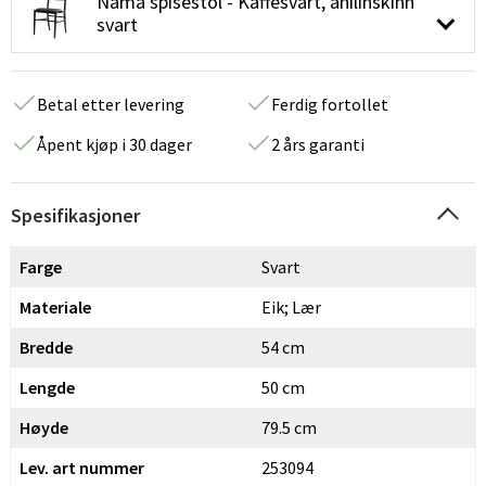
Nama spisestol - Kaffesvart, anilinskinn
svart
Betal etter levering
Ferdig fortollet
Åpent kjøp i 30 dager
2 års garanti
Spesifikasjoner
Farge
Svart
Materiale
Eik; Lær
Bredde
54 cm
Lengde
50 cm
Høyde
79.5 cm
Lev. art nummer
253094