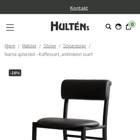
}
Kontakt
0
Hjem
Møbler
Stoler
Spisestoler
Nama spisestol - Kaffesvart, anilinskinn svart
-10%