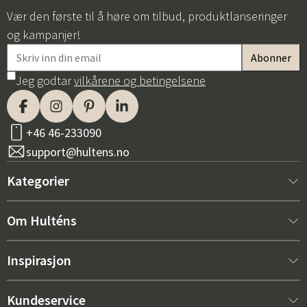
Vær den første til å høre om tilbud, produktlanseringer
og kampanjer!
Jeg godtar
vilkårene og betingelsene
+46 46-233090
support@hultens.no
Kategorier
Nytt hos oss
Om Hulténs
Møbler
Om Hulténs
Inspirasjon
Innredning
Hulténs butikk
Bestselger
Kundeservice