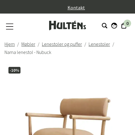
}
Kontakt
0
Hjem
Møbler
Lenestoler og puffer
Lenestoler
Nama lenestol - Nubuck
-10%