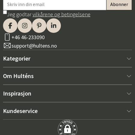
Jeg godtar
vilkårene og betingelsene
+46 46-233090
support@hultens.no
Kategorier
Nytt hos oss
Om Hulténs
Møbler
Om Hulténs
Inspirasjon
Innredning
Hulténs butikk
Bestselger
Kundeservice
Utemøbler
Salgsavdeling
Hagemøbeltrender 2026
Kontakt oss
Hage
Varighet