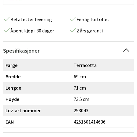
Betal etter levering
Ferdig fortollet
Åpent kjøp i 30 dager
2 års garanti
Spesifikasjoner
Farge
Terracotta
Bredde
69 cm
Lengde
71 cm
Høyde
73.5 cm
Lev. art nummer
253043
EAN
4251501414636