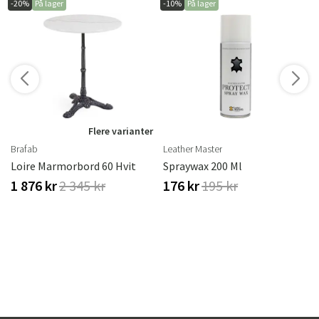
-20%
På lager
-10%
På lager
Flere varianter
Brafab
Leather Master
Loire Marmorbord 60 Hvit
Spraywax 200 Ml
1 876 kr
2 345 kr
176 kr
195 kr